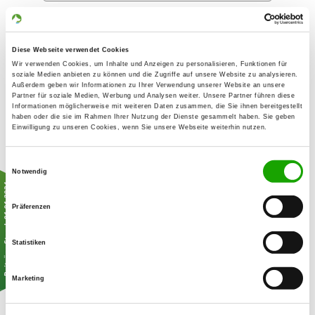
Mobil
Diese Webseite verwendet Cookies
Wir verwenden Cookies, um Inhalte und Anzeigen zu personalisieren, Funktionen für
Geburtsdatum *
soziale Medien anbieten zu können und die Zugriffe auf unsere Website zu analysieren.
Außerdem geben wir Informationen zu Ihrer Verwendung unserer Website an unsere
Tag
Monat
Jahr
Partner für soziale Medien, Werbung und Analysen weiter. Unsere Partner führen diese
Informationen möglicherweise mit weiteren Daten zusammen, die Sie ihnen bereitgestellt
haben oder die sie im Rahmen Ihrer Nutzung der Dienste gesammelt haben. Sie geben
Gewünschtes Eintrittsdatum *
Einwilligung zu unseren Cookies, wenn Sie unsere Webseite weiterhin nutzen.
1
Monat
Jahr
Einwilligungsauswahl
Notwendig
Beitragsgruppe *
Beiträge Stand: 01.01.2024
Präferenzen
Das einmalige Eintrittsgeld beträgt für
Vollmitglieder 40,00€, für alle anderen
Beitragsgruppen 20,00€.
Statistiken
Marketing
Vollmitglied