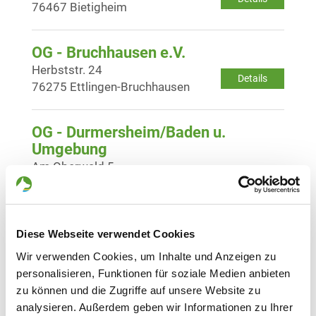
76467 Bietigheim
OG - Bruchhausen e.V.
Herbststr. 24
Details
76275 Ettlingen-Bruchhausen
OG - Durmersheim/Baden u.
Umgebung
Am Oberwald 5
Details
76448 Durmersheim
OG - Gaggenau-Hörden e.V.
Diese Webseite verwendet Cookies
Laufbachtal
Details
Wir verwenden Cookies, um Inhalte und Anzeigen zu
76593 Gernsbach
personalisieren, Funktionen für soziale Medien anbieten
zu können und die Zugriffe auf unsere Website zu
OG - Haueneberstein und Umgebung
analysieren. Außerdem geben wir Informationen zu Ihrer