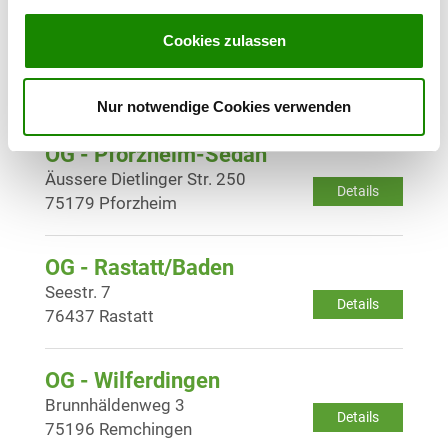
OG - Oetigheim/Baden
Cookies zulassen
Mühlstr. 69
Details
76470 Ötigheim
Nur notwendige Cookies verwenden
OG - Pforzheim-Sedan
Äussere Dietlinger Str. 250
Details
75179 Pforzheim
OG - Rastatt/Baden
Seestr. 7
Details
76437 Rastatt
OG - Wilferdingen
Brunnhäldenweg 3
Details
75196 Remchingen