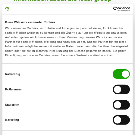
Contact:
Heinz Möller
Laubtalstr. 16
Diese Webseite verwendet Cookies
Wir verwenden Cookies, um Inhalte und Anzeigen zu personalisieren, Funktionen für
98744 Schwarzatal OT Meuselbach
soziale Medien anbieten zu können und die Zugriffe auf unsere Website zu analysieren.
Außerdem geben wir Informationen zu Ihrer Verwendung unserer Website an unsere
Training ground:
Partner für soziale Medien, Werbung und Analysen weiter. Unsere Partner führen diese
Informationen möglicherweise mit weiteren Daten zusammen, die Sie ihnen bereitgestellt
Laubtalstr. 16
haben oder die sie im Rahmen Ihrer Nutzung der Dienste gesammelt haben. Sie geben
98744 Schwarzatal OT Meuselbach
Einwilligung zu unseren Cookies, wenn Sie unsere Webseite weiterhin nutzen.
Phone:
Einwilligungsauswahl
036705 60307
Notwendig
Fax:
Präferenzen
036705 60307
E-Mail:
Statistiken
mamoe74@web.de
Marketing
Offer:
Faehrte, Unterordnung, Schutzdienst