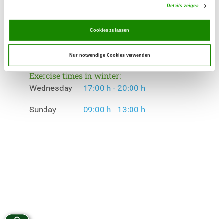
Details zeigen
Exercise times in summer:
Cookies zulassen
Wednesday
17:00 h - 20:00 h
Sunday
09:00 h - 13:00 h
Nur notwendige Cookies verwenden
Exercise times in winter:
Wednesday
17:00 h - 20:00 h
Sunday
09:00 h - 13:00 h