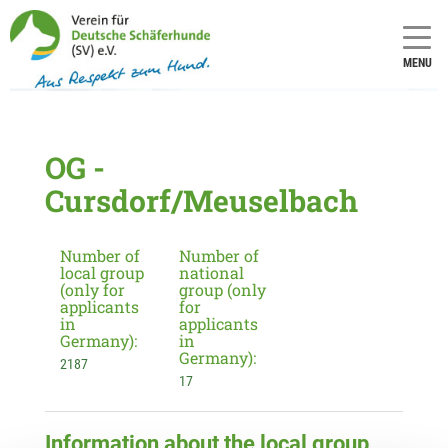
MENU
OG -
Cursdorf/Meuselbach
Number of
Number of
local group
national
(only for
group (only
applicants
for
in
applicants
Germany):
in
Germany):
2187
17
Information about the local group