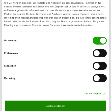
Wir verwenden Cookies, um Inhalte und Anzeigen zu personalisieren, Funktionen für
Ines Schroth
soziale Medien anbieten zu können und die Zugriffe auf unsere Website zu analysieren.
Bahren 7
Außerdem geben wir Informationen zu Ihrer Verwendung unserer Website an unsere
Partner für soziale Medien, Werbung und Analysen weiter. Unsere Partner führen diese
07389 Peuschen
Informationen möglicherweise mit weiteren Daten zusammen, die Sie ihnen bereitgestellt
haben oder die sie im Rahmen Ihrer Nutzung der Dienste gesammelt haben. Sie geben
Training ground:
Einwilligung zu unseren Cookies, wenn Sie unsere Webseite weiterhin nutzen.
Pößnecker Straße
07389 Ranis-Ludwigshof
Einwilligungsauswahl
Notwendig
Phone:
03647 5069620
Präferenzen
E-Mail:
Statistiken
ines-schroth@web.de
Offer:
Marketing
Faehrte, Unterordnung, Schutzdienst,
Ringtraining
Details zeigen
Exercise times in summer:
Cookies zulassen
Saturday
14:00 h - 18:00 h