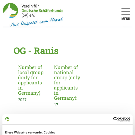
MENU
OG - Ranis
Number of
Number of
local group
national
(only for
group (only
applicants
for
in
applicants
Germany):
in
Germany):
2027
17
Information about the local group
Contact:
Diese Webseite verwendet Cookies