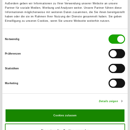
Außerdem geben wir Informationen zu Ihrer Verwendung unserer Website an unsere
Jean Frowitter
Partner für soziale Medien, Werbung und Analysen weiter. Unsere Partner führen diese
Am Kümmelbrunnen 16
Informationen möglicherweise mit weiteren Daten zusammen, die Sie ihnen bereitgestellt
haben oder die sie im Rahmen Ihrer Nutzung der Dienste gesammelt haben. Sie geben
07426 Königsee-Rottenbach
Einwilligung zu unseren Cookies, wenn Sie unsere Webseite weiterhin nutzen.
Training ground:
Einwilligungsauswahl
Dr. Dinkler Allee 11 C
Notwendig
07426 Königsee
E-Mail:
Präferenzen
jeanfrowitter123@gmail.com
Statistiken
Exercise times in summer:
Marketing
Wednesday
from 17:00 h
Saturday
from 15:00 h
Details zeigen
Exercise times in winter:
Cookies zulassen
Wednesday
nach Vereinb.