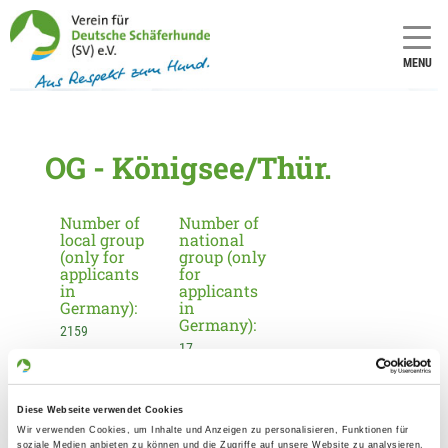
MENU
OG - Königsee/Thür.
Number of
Number of
local group
national
(only for
group (only
applicants
for
in
applicants
Germany):
in
Germany):
2159
17
Information about the local group
Diese Webseite verwendet Cookies
Wir verwenden Cookies, um Inhalte und Anzeigen zu personalisieren, Funktionen für
Contact:
soziale Medien anbieten zu können und die Zugriffe auf unsere Website zu analysieren.