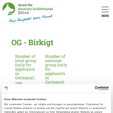
MENU
OG - Birkigt
Number of
Number of
local group
national
(only for
group (only
applicants
for
in
applicants
Germany):
in
Germany):
2296
17
Diese Webseite verwendet Cookies
Information about the local group
Wir verwenden Cookies, um Inhalte und Anzeigen zu personalisieren, Funktionen für
soziale Medien anbieten zu können und die Zugriffe auf unsere Website zu analysieren.
Contact:
Außerdem geben wir Informationen zu Ihrer Verwendung unserer Website an unsere