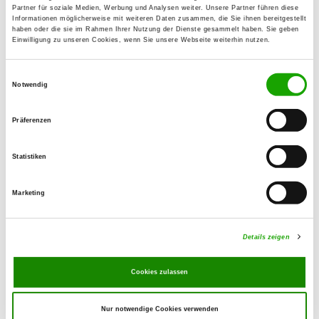
Partner für soziale Medien, Werbung und Analysen weiter. Unsere Partner führen diese
Andreas Bärschneider
Informationen möglicherweise mit weiteren Daten zusammen, die Sie ihnen bereitgestellt
Am Hügel 7
haben oder die sie im Rahmen Ihrer Nutzung der Dienste gesammelt haben. Sie geben
Einwilligung zu unseren Cookies, wenn Sie unsere Webseite weiterhin nutzen.
07318 Saalfeld-Saale
Training ground:
Einwilligungsauswahl
Notwendig
Vor der Heide
07333 Unterwellenborn-Birkigt
Präferenzen
E-Mail:
andreas.baerschneider@gmx.de
Statistiken
Offer:
Faehrte, Unterordnung, Schutzdienst
Marketing
Exercise times in summer:
Details zeigen
Sunday
10:00 h - 12:00 h
Cookies zulassen
Exercise times in winter:
Sunday
10:00 h - 12:00 h
Nur notwendige Cookies verwenden