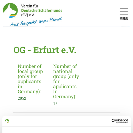
MENU
OG - Erfurt e.V.
Number of
Number of
local group
national
(only for
group (only
applicants
for
in
applicants
Germany):
in
Germany):
2052
17
Information about the local group
Contact: