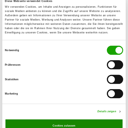
Diese Webseite verwendet Cookies
Anne-Katrin Spörer
Wir verwenden Cookies, um Inhalte und Anzeigen zu personalisieren, Funktionen für
Kurt-Franke-Str. 5
soziale Medien anbieten zu können und die Zugriffe auf unsere Website zu analysieren.
Außerdem geben wir Informationen zu Ihrer Verwendung unserer Website an unsere
99098 Erfurt
Partner für soziale Medien, Werbung und Analysen weiter. Unsere Partner führen diese
Informationen möglicherweise mit weiteren Daten zusammen, die Sie ihnen bereitgestellt
Training ground:
haben oder die sie im Rahmen Ihrer Nutzung der Dienste gesammelt haben. Sie geben
Einwilligung zu unseren Cookies, wenn Sie unsere Webseite weiterhin nutzen.
Egstedter Trift
99097 Erfurt-Melchendorf
Einwilligungsauswahl
Notwendig
E-Mail:
info@hundesport-erfurt.de
Präferenzen
Homepage:
hundesport-erfurt.de/
Statistiken
Offer:
Marketing
Welpenspielstunde, Junghundgruppe,
Erziehungskurse, Faehrte, Unterordnung,
Schutzdienst, Agility, Hoopers
Details zeigen
Exercise times in summer:
Cookies zulassen