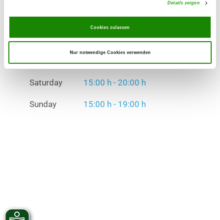
Details zeigen
Saturday
15:00 h - 20:00 h
Sunday
15:00 h - 19:00 h
Cookies zulassen
Exercise times in winter:
Nur notwendige Cookies verwenden
Wednesday
18:00 h - 22:00 h
Saturday
15:00 h - 20:00 h
Sunday
15:00 h - 19:00 h