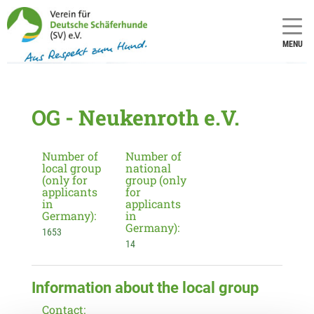
MENU
OG - Neukenroth e.V.
Number of
Number of
local group
national
(only for
group (only
applicants
for
in
applicants
Germany):
in
Germany):
1653
14
Information about the local group
Contact: