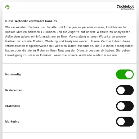
Katy Förtsch
Vom-Cramer-Klett-Str. 16
96342 Stockheim
Diese Webseite verwendet Cookies
Wir verwenden Cookies, um Inhalte und Anzeigen zu personalisieren, Funktionen für
Training ground:
soziale Medien anbieten zu können und die Zugriffe auf unsere Website zu analysieren.
Außerdem geben wir Informationen zu Ihrer Verwendung unserer Website an unsere
Am Größaubach
Partner für soziale Medien, Werbung und Analysen weiter. Unsere Partner führen diese
96342 Stockheim-Neukenroth
Informationen möglicherweise mit weiteren Daten zusammen, die Sie ihnen bereitgestellt
haben oder die sie im Rahmen Ihrer Nutzung der Dienste gesammelt haben. Sie geben
Handy:
Einwilligung zu unseren Cookies, wenn Sie unsere Webseite weiterhin nutzen.
0151 42826223
Einwilligungsauswahl
Notwendig
E-Mail:
schaeferhund.neukenroth@gmx.de
Präferenzen
Offer:
Faehrte, Unterordnung, Schutzdienst
Statistiken
Exercise times in summer:
Marketing
Wednesday
18:00 h - 22:00 h