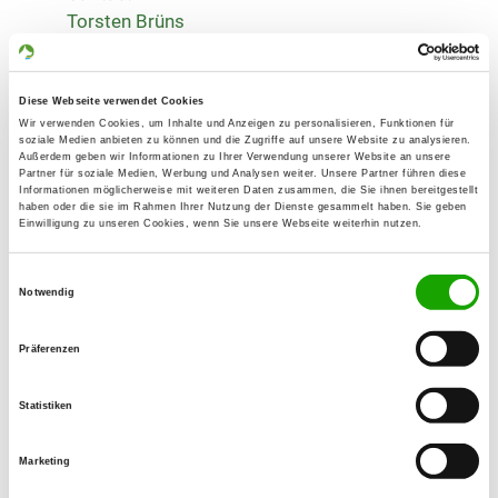
Torsten Brüns
In den Schleppen 5
27246 Borstel
Diese Webseite verwendet Cookies
Training ground:
Wir verwenden Cookies, um Inhalte und Anzeigen zu personalisieren, Funktionen für
Diepholzer Str. 101
soziale Medien anbieten zu können und die Zugriffe auf unsere Website zu analysieren.
Außerdem geben wir Informationen zu Ihrer Verwendung unserer Website an unsere
27232 Sulingen
Partner für soziale Medien, Werbung und Analysen weiter. Unsere Partner führen diese
Informationen möglicherweise mit weiteren Daten zusammen, die Sie ihnen bereitgestellt
Phone:
haben oder die sie im Rahmen Ihrer Nutzung der Dienste gesammelt haben. Sie geben
Einwilligung zu unseren Cookies, wenn Sie unsere Webseite weiterhin nutzen.
04276 962026
Handy:
Einwilligungsauswahl
Notwendig
0151 51907270
E-Mail:
Präferenzen
tbruns072@gmail.com
Statistiken
Homepage:
www.og-sulinger-land.de
Marketing