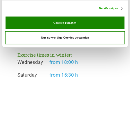
Offer:
Faehrte, Unterordnung, Schutzdienst
Details zeigen
Exercise times in summer:
Cookies zulassen
Wednesday
from 17:00 h
Nur notwendige Cookies verwenden
Saturday
from 14:30 h
Exercise times in winter:
Wednesday
from 18:00 h
Saturday
from 15:30 h