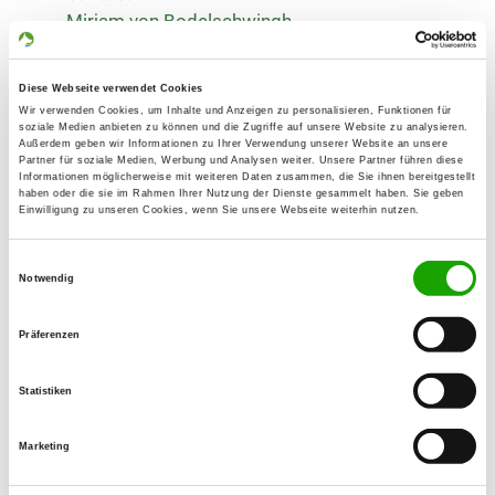
Mirjam von Bodelschwingh
Hollen 48
49406 Eydelstedt
Diese Webseite verwendet Cookies
Training ground:
Wir verwenden Cookies, um Inhalte und Anzeigen zu personalisieren, Funktionen für
soziale Medien anbieten zu können und die Zugriffe auf unsere Website zu analysieren.
Aasbruchweg
Außerdem geben wir Informationen zu Ihrer Verwendung unserer Website an unsere
Partner für soziale Medien, Werbung und Analysen weiter. Unsere Partner führen diese
49406 Barnstorf
Informationen möglicherweise mit weiteren Daten zusammen, die Sie ihnen bereitgestellt
haben oder die sie im Rahmen Ihrer Nutzung der Dienste gesammelt haben. Sie geben
Handy:
Einwilligung zu unseren Cookies, wenn Sie unsere Webseite weiterhin nutzen.
0172 5457750
Einwilligungsauswahl
E-Mail:
Notwendig
SV.OG.Barnstorf@gmail.com
Präferenzen
Offer:
Faehrte, Unterordnung, Schutzdienst,
Statistiken
RallyObedience
Marketing
Exercise times in summer:
Wednesday
from 17:30 h