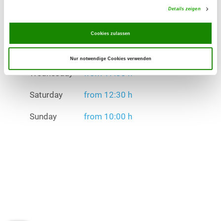
Details zeigen
Saturday
from 12:30 h
Cookies zulassen
Sunday
from 10:00 h
Exercise times in winter:
Nur notwendige Cookies verwenden
Wednesday
from 17:30 h
Saturday
from 12:30 h
Sunday
from 10:00 h