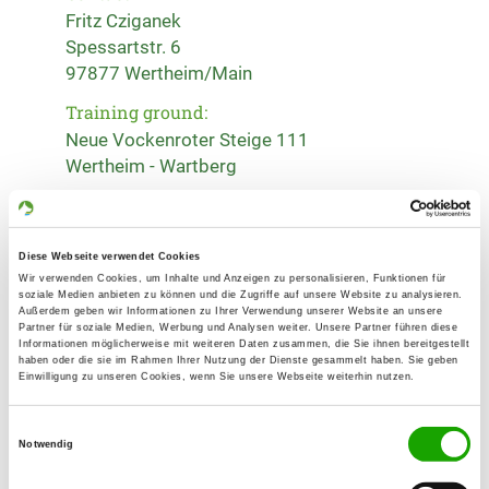
Fritz Cziganek
Spessartstr. 6
97877 Wertheim/Main
Training ground:
Neue Vockenroter Steige 111
Wertheim - Wartberg
Phone:
09342 5823
Diese Webseite verwendet Cookies
Handy:
Wir verwenden Cookies, um Inhalte und Anzeigen zu personalisieren, Funktionen für
soziale Medien anbieten zu können und die Zugriffe auf unsere Website zu analysieren.
0174 7201686
Außerdem geben wir Informationen zu Ihrer Verwendung unserer Website an unsere
Partner für soziale Medien, Werbung und Analysen weiter. Unsere Partner führen diese
E-Mail:
Informationen möglicherweise mit weiteren Daten zusammen, die Sie ihnen bereitgestellt
haben oder die sie im Rahmen Ihrer Nutzung der Dienste gesammelt haben. Sie geben
fritzi-lena@gmx.de
Einwilligung zu unseren Cookies, wenn Sie unsere Webseite weiterhin nutzen.
Homepage:
Einwilligungsauswahl
www.sv-og-wertheim.de
Notwendig