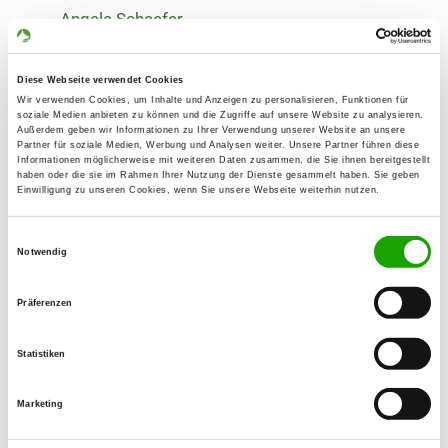
Angela Schaefer
Am Roßberg 1
97080 Würzburg
Diese Webseite verwendet Cookies
Training ground:
Wir verwenden Cookies, um Inhalte und Anzeigen zu personalisieren, Funktionen für
soziale Medien anbieten zu können und die Zugriffe auf unsere Website zu analysieren.
Weinstraße
Außerdem geben wir Informationen zu Ihrer Verwendung unserer Website an unsere
Partner für soziale Medien, Werbung und Analysen weiter. Unsere Partner führen diese
97237 Altertheim
Informationen möglicherweise mit weiteren Daten zusammen, die Sie ihnen bereitgestellt
haben oder die sie im Rahmen Ihrer Nutzung der Dienste gesammelt haben. Sie geben
Handy:
Einwilligung zu unseren Cookies, wenn Sie unsere Webseite weiterhin nutzen.
0171 6188442
Einwilligungsauswahl
E-Mail:
Notwendig
aiko-harras@gmx.de
Präferenzen
Offer:
Junghundgruppe, Faehrte, Unterordnung,
Statistiken
Schutzdienst
Marketing
Exercise times in summer:
Wednesday
17:30 h - 22:00 h