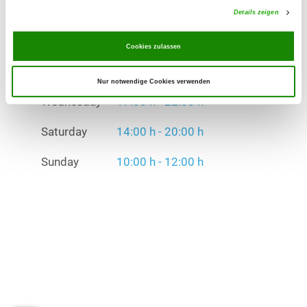
Details zeigen
Saturday
14:00 h - 20:00 h
Cookies zulassen
Sunday
10:00 h - 12:00 h
Exercise times in winter:
Nur notwendige Cookies verwenden
Wednesday
17:30 h - 22:00 h
Saturday
14:00 h - 20:00 h
Sunday
10:00 h - 12:00 h