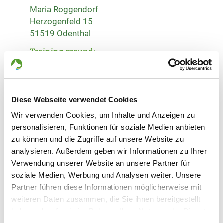
Maria Roggendorf
Herzogenfeld 15
51519 Odenthal
Training ground:
Kempener Str. 110 b
51467 Bergisch Gladbach
Phone:
Diese Webseite verwendet Cookies
02202 979723
Wir verwenden Cookies, um Inhalte und Anzeigen zu
Handy:
personalisieren, Funktionen für soziale Medien anbieten
01708261515
zu können und die Zugriffe auf unsere Website zu
analysieren. Außerdem geben wir Informationen zu Ihrer
E-Mail:
Verwendung unserer Website an unsere Partner für
info@svogschildgen.de
soziale Medien, Werbung und Analysen weiter. Unsere
Partner führen diese Informationen möglicherweise mit
Homepage:
weiteren Daten zusammen, die Sie ihnen bereitgestellt
www.svogschildgen.de
haben oder die sie im Rahmen Ihrer Nutzung der Dienste
gesammelt haben. Sie geben Einwilligung zu unseren