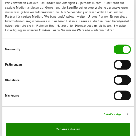
Wir verwenden Cookies, um Inhalte und Anzeigen zu personalisieren, Funktionen für
Sandra Dahlmanns-Vondran
soziale Medien anbieten zu können und die Zugriffe auf unsere Website zu analysieren.
Mittelstr. 16
Außerdem geben wir Informationen zu Ihrer Verwendung unserer Website an unsere
Partner für soziale Medien, Werbung und Analysen weiter. Unsere Partner führen diese
41363 Jüchen
Informationen möglicherweise mit weiteren Daten zusammen, die Sie ihnen bereitgestellt
haben oder die sie im Rahmen Ihrer Nutzung der Dienste gesammelt haben. Sie geben
Training ground:
Einwilligung zu unseren Cookies, wenn Sie unsere Webseite weiterhin nutzen.
Brückenstraße
41516 Grevenbroich-Wevelingenhoven
Einwilligungsauswahl
Notwendig
E-Mail:
svogwevelinghoven@gmx.de
Präferenzen
Offer:
Statistiken
Faehrte, Unterordnung, Schutzdienst
Marketing
Exercise times in summer:
Thursday
17:00 h - 21:00 h
Details zeigen
Sunday
10:00 h - 14:00 h
Cookies zulassen
Exercise times in winter: