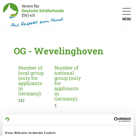
MENU
OG - Wevelinghoven
Number of
Number of
local group
national
(only for
group (only
applicants
for
in
applicants
Germany):
in
Germany):
542
5
Information about the local group
Contact:
Diese Webseite verwendet Cookies