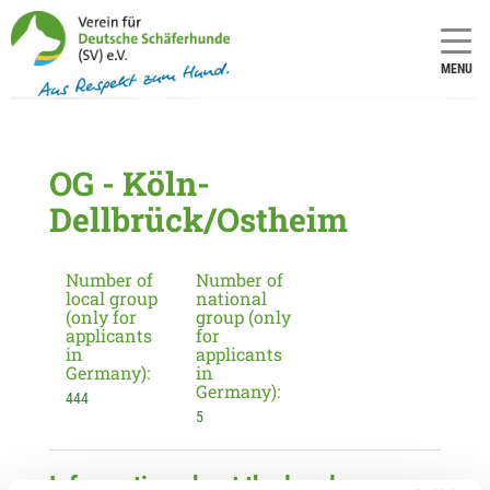
MENU
OG - Köln-
Dellbrück/Ostheim
Number of
Number of
local group
national
(only for
group (only
applicants
for
in
applicants
Germany):
in
Germany):
444
5
Information about the local group