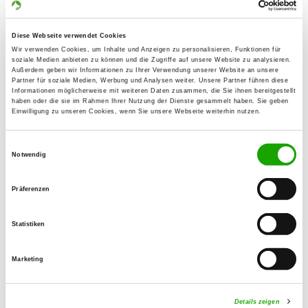
Contact:
Sabine Töpper
Diese Webseite verwendet Cookies
Korseifen 14
Wir verwenden Cookies, um Inhalte und Anzeigen zu personalisieren, Funktionen für
soziale Medien anbieten zu können und die Zugriffe auf unsere Website zu analysieren.
51597 Morsbach
Außerdem geben wir Informationen zu Ihrer Verwendung unserer Website an unsere
Partner für soziale Medien, Werbung und Analysen weiter. Unsere Partner führen diese
Training ground:
Informationen möglicherweise mit weiteren Daten zusammen, die Sie ihnen bereitgestellt
haben oder die sie im Rahmen Ihrer Nutzung der Dienste gesammelt haben. Sie geben
Mielenforster Kirchweg
Einwilligung zu unseren Cookies, wenn Sie unsere Webseite weiterhin nutzen.
51109 Köln-Merheim
Handy:
Einwilligungsauswahl
Notwendig
0176 32007234
Präferenzen
E-Mail:
vorstand@sv-og-koeln-dellbrueck-ostheim.de
Statistiken
Offer:
Junghundgruppe, Erziehungskurse,
Marketing
Unterordnung, Agility
Details zeigen