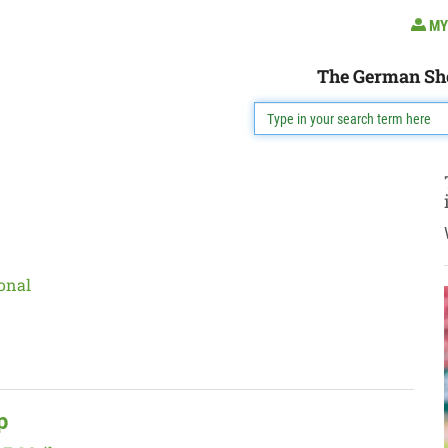
MY
The German Sh
onal
p