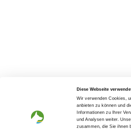
Diese Webseite verwende
Wir verwenden Cookies, um
anbieten zu können und di
Informationen zu Ihrer Ve
The German Shepherd
The Club
und Analysen weiter. Unse
Everything about the breed
Structur
zusammen, die Sie ihnen b
Breeding and upbringing
SV magazine