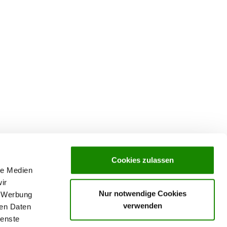
Cookies zulassen
le Medien
ir
Nur notwendige Cookies
, Werbung
verwenden
ren Daten
ienste
Data Privacy declaration