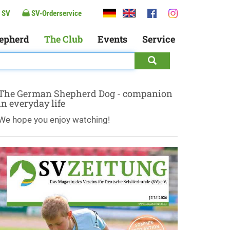
 SV
SV-Orderservice
epherd
The Club
Events
Service
The German Shepherd Dog - companion
in everyday life
We hope you enjoy watching!