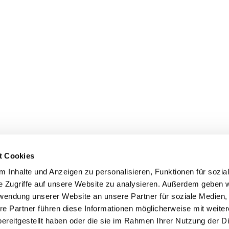
t Cookies
 Inhalte und Anzeigen zu personalisieren, Funktionen für sozia
e Zugriffe auf unsere Website zu analysieren. Außerdem geben w
rwendung unserer Website an unsere Partner für soziale Medien
Events
Service
re Partner führen diese Informationen möglicherweise mit weite
Association's main events
Become a member
ereitgestellt haben oder die sie im Rahmen Ihrer Nutzung der D
Supra-regional events VDH/FCI
Paymentsystem