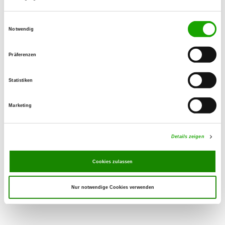
Torsten Thiemig
Kirchstr. 44
Einwilligungsauswahl
Notwendig
01477 Arnsdorf OT Fischbach
Training ground:
Präferenzen
Zur Massenei
01477 Arnsdorf
Statistiken
Phone:
035200 24829
Marketing
E-Mail:
torsten.thiemig@schmetterholz.de
Details zeigen
Cookies zulassen
Nur notwendige Cookies verwenden