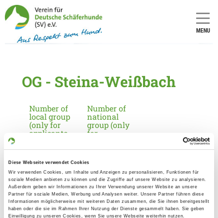
MENU
OG - Steina-Weißbach
Number of
Number of
local group
national
(only for
group (only
applicants
for
in
applicants
Germany):
in
Germany):
2211
Diese Webseite verwendet Cookies
18
Wir verwenden Cookies, um Inhalte und Anzeigen zu personalisieren, Funktionen für
soziale Medien anbieten zu können und die Zugriffe auf unsere Website zu analysieren.
Außerdem geben wir Informationen zu Ihrer Verwendung unserer Website an unsere
Partner für soziale Medien, Werbung und Analysen weiter. Unsere Partner führen diese
Information about the local group
Informationen möglicherweise mit weiteren Daten zusammen, die Sie ihnen bereitgestellt
haben oder die sie im Rahmen Ihrer Nutzung der Dienste gesammelt haben. Sie geben
Contact:
Einwilligung zu unseren Cookies, wenn Sie unsere Webseite weiterhin nutzen.