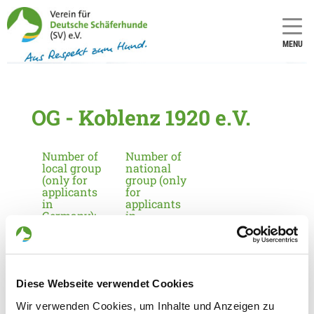
MENU
OG - Koblenz 1920 e.V.
Number of
Number of
local group
national
(only for
group (only
applicants
for
in
applicants
Germany):
in
Germany):
1124
10
Diese Webseite verwendet Cookies
Information about the local group
Wir verwenden Cookies, um Inhalte und Anzeigen zu
Contact: