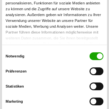
personalisieren, Funktionen für soziale Medien anbieten
Siegfried Jakobs
zu können und die Zugriffe auf unsere Website zu
Fritz-Zimmer-Str. 2
analysieren. Außerdem geben wir Informationen zu Ihrer
56070 Koblenz
Verwendung unserer Website an unsere Partner für
Training ground:
soziale Medien, Werbung und Analysen weiter. Unsere
Kruppstraße
Partner führen diese Informationen möglicherweise mit
56072 Koblenz
weiteren Daten zusammen, die Sie ihnen bereitgestellt
haben oder die sie im Rahmen Ihrer Nutzung der Dienste
Handy:
gesammelt haben. Sie geben Einwilligung zu unseren
0178 5409530
Einwilligungsauswahl
Cookies, wenn Sie unsere Webseite weiterhin nutzen.
Notwendig
E-Mail:
hundeplatz.koblenz@gmail.com
Präferenzen
Offer:
Junghundgruppe, Faehrte, Unterordnung,
Statistiken
Schutzdienst, Ringtraining
Exercise times in summer:
Marketing
Thursday
16:00 h - 18:00 h