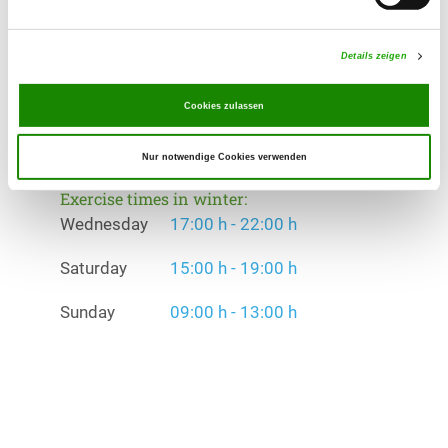
Exercise times in summer:
Details zeigen
Wednesday
17:00 h - 22:00 h
Cookies zulassen
Saturday
15:00 h - 19:00 h
Sunday
09:00 h - 13:00 h
Nur notwendige Cookies verwenden
Exercise times in winter:
Wednesday
17:00 h - 22:00 h
Saturday
15:00 h - 19:00 h
Sunday
09:00 h - 13:00 h