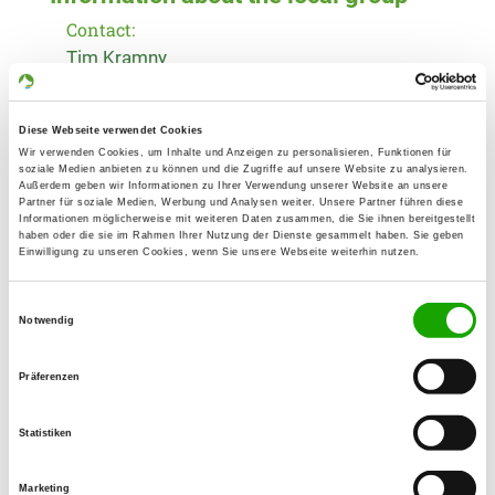
Contact:
Tim Kramny
Breslauer Str. 4
56412 Heiligenroth
Diese Webseite verwendet Cookies
Training ground:
Wir verwenden Cookies, um Inhalte und Anzeigen zu personalisieren, Funktionen für
soziale Medien anbieten zu können und die Zugriffe auf unsere Website zu analysieren.
Eisenbahnstr.
Außerdem geben wir Informationen zu Ihrer Verwendung unserer Website an unsere
56170 Bendorf
Partner für soziale Medien, Werbung und Analysen weiter. Unsere Partner führen diese
Informationen möglicherweise mit weiteren Daten zusammen, die Sie ihnen bereitgestellt
Handy:
haben oder die sie im Rahmen Ihrer Nutzung der Dienste gesammelt haben. Sie geben
Einwilligung zu unseren Cookies, wenn Sie unsere Webseite weiterhin nutzen.
0177 6808957
Einwilligungsauswahl
E-Mail:
Notwendig
tkramny@aol.com
Präferenzen
Homepage:
www.og-bendorf.de
Statistiken
Offer:
Faehrte, Unterordnung, Schutzdienst
Marketing