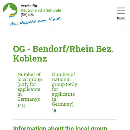
MENU
OG - Bendorf/Rhein Bez.
Koblenz
Number of
Number of
local group
national
(only for
group (only
applicants
for
in
applicants
Germany):
in
Germany):
1074
10
Information about the local group