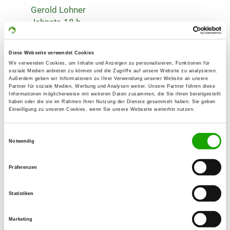
Gerold Lohner
Jahnstr. 18 b
56220 Bassenheim
Training ground:
Diese Webseite verwendet Cookies
Wir verwenden Cookies, um Inhalte und Anzeigen zu personalisieren, Funktionen für
Am Emminger Weg
soziale Medien anbieten zu können und die Zugriffe auf unsere Website zu analysieren.
56220 Bassenheim
Außerdem geben wir Informationen zu Ihrer Verwendung unserer Website an unsere
Partner für soziale Medien, Werbung und Analysen weiter. Unsere Partner führen diese
Phone:
Informationen möglicherweise mit weiteren Daten zusammen, die Sie ihnen bereitgestellt
haben oder die sie im Rahmen Ihrer Nutzung der Dienste gesammelt haben. Sie geben
02625 4881
Einwilligung zu unseren Cookies, wenn Sie unsere Webseite weiterhin nutzen.
Handy:
Einwilligungsauswahl
0160 2490024
Notwendig
E-Mail:
Präferenzen
gerold.lohner@rz-online.de
Statistiken
Homepage:
www.hundeverein-bassenheim.de
Marketing