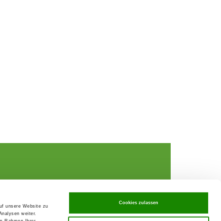
Cookies zulassen
Data Privacy declaration
auf unsere Website zu
rochures,
Contact
Analysen weiter.