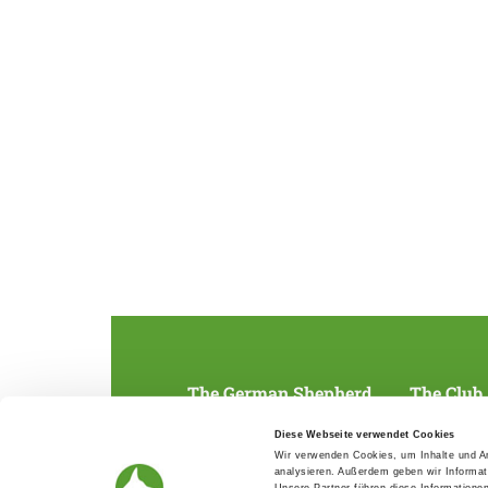
The German Shepherd
The Club
Everything about the breed
Structur
Diese Webseite verwendet Cookies
Breeding and upbringing
SV magazine
Wir verwenden Cookies, um Inhalte und An
Activ with dog
Local groups
analysieren. Außerdem geben wir Informat
Helper and saviour
Youth