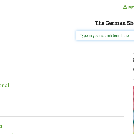
MY
The German Sh
onal
p