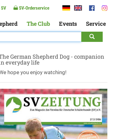
 SV
SV-Orderservice
epherd
The Club
Events
Service
The German Shepherd Dog - companion
in everyday life
We hope you enjoy watching!