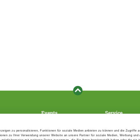
Events
Service
Association's main events
Become a member
Supra-regional events VDH/FCI
Paymentsystem
zeigen zu personalisieren, Funktionen für soziale Medien anbieten zu können und die Zugriffe 
Events calender
Forms, information b
ionen zu Ihrer Verwendung unserer Website an unsere Partner für soziale Medien, Werbung und 
directories