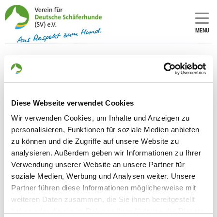
MENU
OG - Eckartsberga
Diese Webseite verwendet Cookies
Number of
Number of
local group
national
Wir verwenden Cookies, um Inhalte und Anzeigen zu
(only for
group (only
personalisieren, Funktionen für soziale Medien anbieten
applicants
for
in
applicants
zu können und die Zugriffe auf unsere Website zu
Germany):
in
analysieren. Außerdem geben wir Informationen zu Ihrer
Germany):
2200
Verwendung unserer Website an unsere Partner für
19
soziale Medien, Werbung und Analysen weiter. Unsere
Partner führen diese Informationen möglicherweise mit
Information about the local group
weiteren Daten zusammen, die Sie ihnen bereitgestellt
haben oder die sie im Rahmen Ihrer Nutzung der Dienste
Contact: