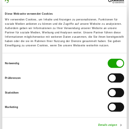
Dirk Lattoch
Auf dem Schloss 6
Diese Webseite verwendet Cookies
56291 Wiebelsheim
Wir verwenden Cookies, um Inhalte und Anzeigen zu personalisieren, Funktionen für
soziale Medien anbieten zu können und die Zugriffe auf unsere Website zu analysieren.
Training ground:
Außerdem geben wir Informationen zu Ihrer Verwendung unserer Website an unsere
Partner für soziale Medien, Werbung und Analysen weiter. Unsere Partner führen diese
Am Tierpark
Informationen möglicherweise mit weiteren Daten zusammen, die Sie ihnen bereitgestellt
haben oder die sie im Rahmen Ihrer Nutzung der Dienste gesammelt haben. Sie geben
55494 Rheinböllen
Einwilligung zu unseren Cookies, wenn Sie unsere Webseite weiterhin nutzen.
E-Mail:
dirklattoch@aol.com
Einwilligungsauswahl
Notwendig
Homepage:
www.svog-rheinboellen-soonwald.de
Präferenzen
Offer:
Statistiken
Welpenspielstunde, Junghundgruppe,
Erziehungskurse, Faehrte, Unterordnung,
Marketing
Schutzdienst, Ringtraining
Details zeigen
Exercise times in summer: