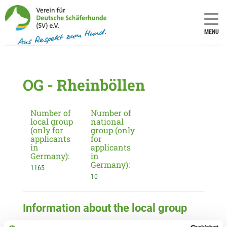
MENU
OG - Rheinböllen
Number of
Number of
local group
national
(only for
group (only
applicants
for
in
applicants
Germany):
in
Germany):
1165
10
Information about the local group
Contact: