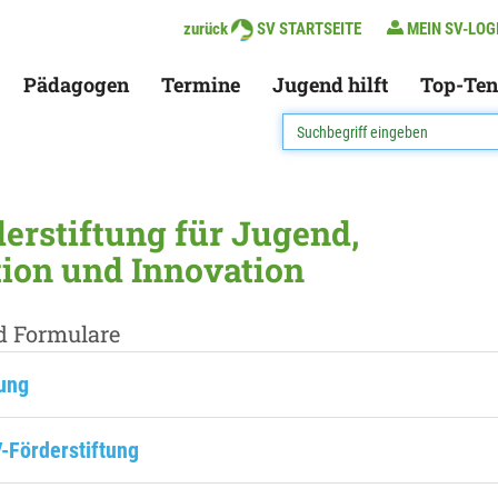
zurück
SV STARTSEITE
MEIN SV-LOG
Pädagogen
Termine
Jugend hilft
Top-Ten
erstiftung für Jugend,
tion und Innovation
d Formulare
zung
V-Förderstiftung