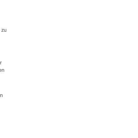
 zu
r
en
en