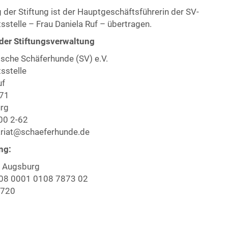
 der Stiftung ist der Hauptgeschäftsführerin der SV-
stelle – Frau Daniela Ruf – übertragen.
der Stiftungsverwaltung
tsche Schäferhunde (SV) e.V.
sstelle
uf
 71
rg
 00 2-62
ariat@schaeferhunde.de
ng:
 Augsburg
08 0001 0108 7873 02
F720