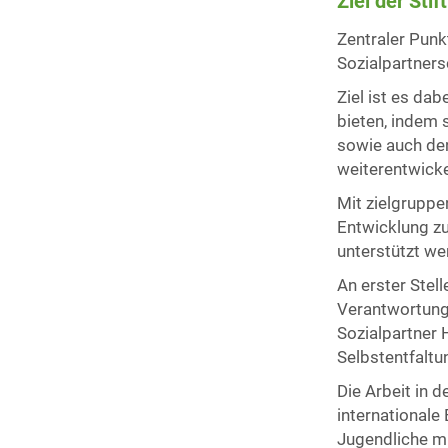
Ziel der Stif
Zentraler Punkt
Sozialpartner
Ziel ist es dab
bieten, indem 
sowie auch de
weiterentwick
Mit zielgruppe
Entwicklung zu
unterstützt we
An erster Stel
Verantwortungs
Sozialpartner 
Selbstentfaltu
Die Arbeit in 
internationale
Jugendliche mi