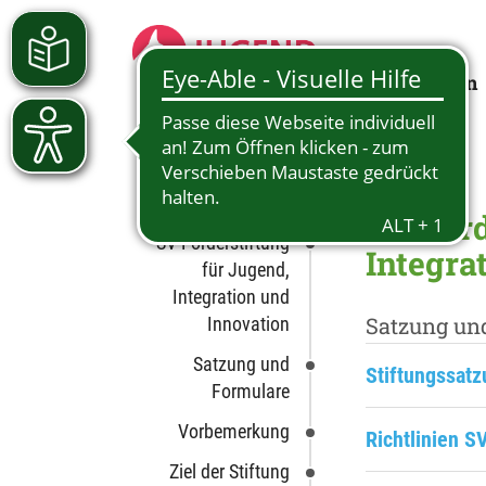
Jugendarbeit
Eltern
SV-Förderstiftung
SV-Förd
SV-Förderstiftung
Integra
für Jugend,
Integration und
Satzung un
Innovation
Satzung und
Stiftungssat
Formulare
Vorbemerkung
Richtlinien S
Ziel der Stiftung