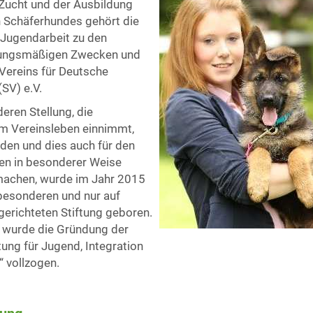
Zucht und der Ausbildung
 Schäferhundes gehört die
 Jugendarbeit zu den
zungsmäßigen Zwecken und
Vereins für Deutsche
SV) e.V.
ren Stellung, die
im Vereinsleben einnimmt,
den und dies auch für den
n in besonderer Weise
machen, wurde im Jahr 2015
 besonderen und nur auf
erichteten Stiftung geboren.
f wurde die Gründung der
tung für Jugend, Integration
“ vollzogen.