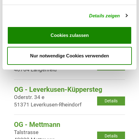
Details zeigen
OG - Köln-Worringen
Langeler Weg 100
Details
50769 Köln
Cookies zulassen
OG - Langenfeld/Rhld.
Nur notwendige Cookies verwenden
Hardt 135
Details
40764 Langenfeld
OG - Leverkusen-Küppersteg
Oderstr. 34 e
Details
51371 Leverkusen-Rheindorf
OG - Mettmann
Talstrasse
Details