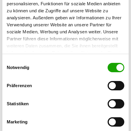
personalisieren, Funktionen für soziale Medien anbieten
zu können und die Zugriffe auf unsere Website zu
OG - Köln-Dellbrück/Ostheim
analysieren. Außerdem geben wir Informationen zu Ihrer
Mielenforster Kirchweg
Verwendung unserer Website an unsere Partner für
Details
51109 Köln-Merheim
soziale Medien, Werbung und Analysen weiter. Unsere
Partner führen diese Informationen möglicherweise mit
weiteren Daten zusammen, die Sie ihnen bereitgestellt
OG - Köln-Holweide
haben oder die sie im Rahmen Ihrer Nutzung der Dienste
Thuleweg
gesammelt haben. Sie geben Einwilligung zu unseren
Details
Einwilligungsauswahl
51063 Köln-Holweide
Cookies, wenn Sie unsere Webseite weiterhin nutzen.
Notwendig
OG - Köln-Nippes
Präferenzen
Scheibenstr. 159
Details
50737 Köln
Statistiken
OG - Köln-Weidenpesch e.V.
Marketing
Simonskaul 79
Details
50737 Köln