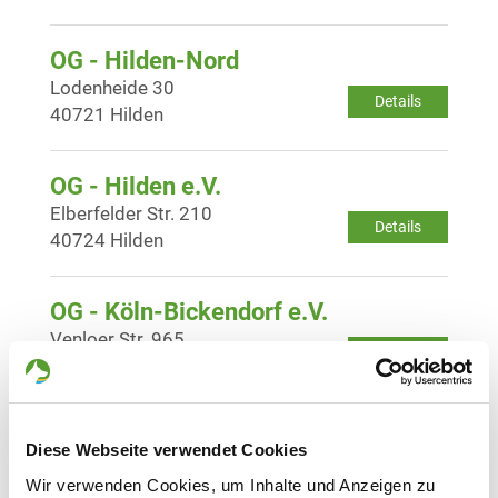
OG - Hilden-Nord
Lodenheide 30
Details
40721 Hilden
OG - Hilden e.V.
Elberfelder Str. 210
Details
40724 Hilden
OG - Köln-Bickendorf e.V.
Venloer Str. 965
Details
50829 Köln-Bickendorf
OG - Köln-Brück
Diese Webseite verwendet Cookies
Broich Straße
Details
Wir verwenden Cookies, um Inhalte und Anzeigen zu
51103 Köln