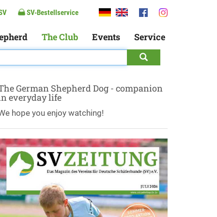
SV
SV-Bestellservice
epherd
The Club
Events
Service
The German Shepherd Dog - companion
in everyday life
We hope you enjoy watching!