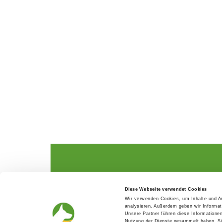
The German Shepherd
The Club
Diese Webseite verwendet Cookies
Everything about the breed
Structur
Wir verwenden Cookies, um Inhalte und An
Breeding and upbringing
SV magazine
analysieren. Außerdem geben wir Informat
Activ with dog
Local groups
Unsere Partner führen diese Informatione
Helper and saviour
Youth
Nutzung der Dienste gesammelt haben. Sie