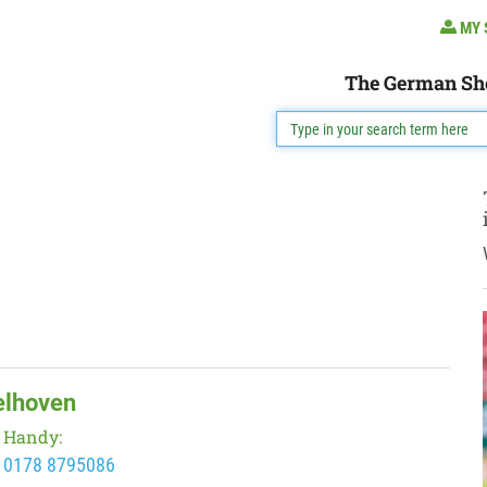
MY 
The German Sh
elhoven
Handy:
0178 8795086