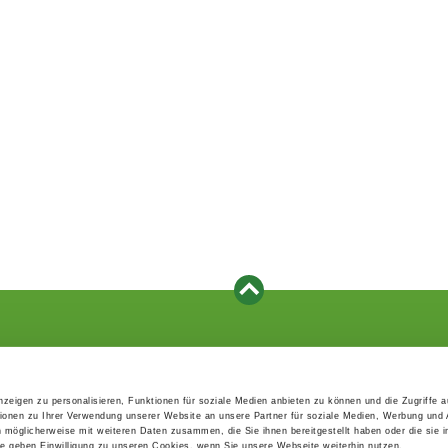
Events
Service
Association's main events
Become a member
zeigen zu personalisieren, Funktionen für soziale Medien anbieten zu können und die Zugriffe 
Supra-regional events VDH/FCI
Paymentsystem
ionen zu Ihrer Verwendung unserer Website an unsere Partner für soziale Medien, Werbung und 
Events calender
Forms, information b
n möglicherweise mit weiteren Daten zusammen, die Sie ihnen bereitgestellt haben oder die sie 
directories
 geben Einwilligung zu unseren Cookies, wenn Sie unsere Webseite weiterhin nutzen.