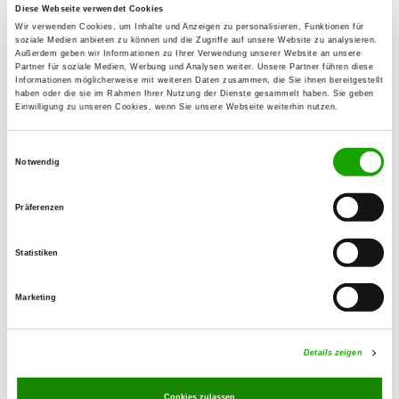
Sudberger Str. 4
Diese Webseite verwendet Cookies
Wir verwenden Cookies, um Inhalte und Anzeigen zu personalisieren, Funktionen für
42349 Wuppertal
soziale Medien anbieten zu können und die Zugriffe auf unsere Website zu analysieren.
Außerdem geben wir Informationen zu Ihrer Verwendung unserer Website an unsere
Übungsplatz:
Partner für soziale Medien, Werbung und Analysen weiter. Unsere Partner führen diese
Informationen möglicherweise mit weiteren Daten zusammen, die Sie ihnen bereitgestellt
Paradies 3
haben oder die sie im Rahmen Ihrer Nutzung der Dienste gesammelt haben. Sie geben
42349 Wuppertal
Einwilligung zu unseren Cookies, wenn Sie unsere Webseite weiterhin nutzen.
Numero di telefono:
Einwilligungsauswahl
0202 470248
Notwendig
E-Mail:
Präferenzen
siegfriedschmidt-wuppertal@t-online.de
Angebot:
Statistiken
Faehrte, Unterordnung, Schutzdienst
Marketing
Übungszeiten im Sommer:
Dienstag
18:00 h - 20:00 h
Details zeigen
Freitag
17:00 h - 22:00 h
Cookies zulassen