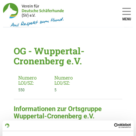
MENU
OG - Wuppertal-
Cronenberg e.V.
Numero
Numero
LOI/SZ:
LOI/SZ:
550
5
Informationen zur Ortsgruppe
Wuppertal-Cronenberg e.V.
Kontakt:
Siegfried Schmidt