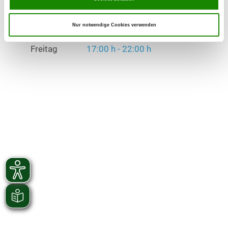
Übungszeiten im Winter:
Dienstag
18:00 h - 20:00 h
Nur notwendige Cookies verwenden
Freitag
17:00 h - 22:00 h