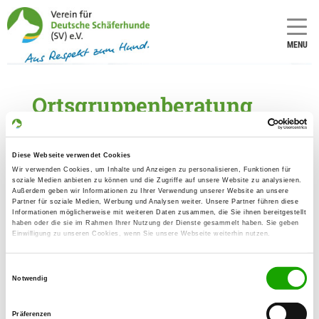
MENU
Ortsgruppenberatung
Günter Oehmig
Diese Webseite verwendet Cookies
Ortsgruppen-Beratung
Wir verwenden Cookies, um Inhalte und Anzeigen zu personalisieren, Funktionen für
soziale Medien anbieten zu können und die Zugriffe auf unsere Website zu analysieren.
og-beratung@schaeferhunde.de
Außerdem geben wir Informationen zu Ihrer Verwendung unserer Website an unsere
Tel. 0821 74002-40
Partner für soziale Medien, Werbung und Analysen weiter. Unsere Partner führen diese
Fax 0821 74002-9940
Informationen möglicherweise mit weiteren Daten zusammen, die Sie ihnen bereitgestellt
haben oder die sie im Rahmen Ihrer Nutzung der Dienste gesammelt haben. Sie geben
Einwilligung zu unseren Cookies, wenn Sie unsere Webseite weiterhin nutzen.
Bitte beachten Sie die neuen
Telefonzeiten der OG-Beratung.
Einwilligungsauswahl
Notwendig
Diese sind wie folgt:
Dienstag, Mittwoch und Donnerstag
09:00-12:00 Uhr sowie 13:30-16:30
Präferenzen