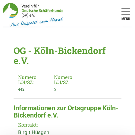
MENU
OG - Köln-Bickendorf
e.V.
Numero
Numero
LOI/SZ:
LOI/SZ:
442
5
Informationen zur Ortsgruppe Köln-
Bickendorf e.V.
Kontakt:
Birgit Hüsgen