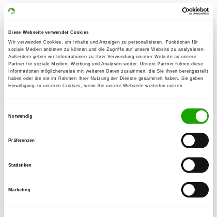
Im Grund 12
50354 Hürth
Diese Webseite verwendet Cookies
Übungsplatz:
Wir verwenden Cookies, um Inhalte und Anzeigen zu personalisieren, Funktionen für
Venloer Str. 965
soziale Medien anbieten zu können und die Zugriffe auf unsere Website zu analysieren.
Außerdem geben wir Informationen zu Ihrer Verwendung unserer Website an unsere
50829 Köln-Bickendorf
Partner für soziale Medien, Werbung und Analysen weiter. Unsere Partner führen diese
Informationen möglicherweise mit weiteren Daten zusammen, die Sie ihnen bereitgestellt
Handy:
haben oder die sie im Rahmen Ihrer Nutzung der Dienste gesammelt haben. Sie geben
0162 8513726
Einwilligung zu unseren Cookies, wenn Sie unsere Webseite weiterhin nutzen.
E-Mail:
Einwilligungsauswahl
Notwendig
birgit.huesgen@gmx.de
Homepage:
Präferenzen
www.ogbickendorf.de
Statistiken
Angebot:
Welpenspielstunde, Junghundgruppe,
Marketing
Erziehungskurse, Faehrte, Schutzdienst,
Ringtraining