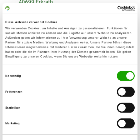
40699 Erkrath
Übungsplatz:
Lodenheide 30
Diese Webseite verwendet Cookies
40721 Hilden
Wir verwenden Cookies, um Inhalte und Anzeigen zu personalisieren, Funktionen für
soziale Medien anbieten zu können und die Zugriffe auf unsere Website zu analysieren.
Numero di telefono:
Außerdem geben wir Informationen zu Ihrer Verwendung unserer Website an unsere
Partner für soziale Medien, Werbung und Analysen weiter. Unsere Partner führen diese
0211 792721
Informationen möglicherweise mit weiteren Daten zusammen, die Sie ihnen bereitgestellt
haben oder die sie im Rahmen Ihrer Nutzung der Dienste gesammelt haben. Sie geben
Einwilligung zu unseren Cookies, wenn Sie unsere Webseite weiterhin nutzen.
E-Mail:
budima@arcor.de
Einwilligungsauswahl
Notwendig
Homepage:
www.hundesport-sv-hilden-nord.de
Präferenzen
Angebot:
Faehrte, Unterordnung, Schutzdienst
Statistiken
Übungszeiten im Sommer:
Marketing
Mittwoch
17:00 h - 21:00 h