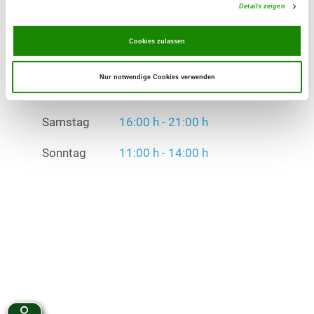
Details zeigen
Samstag
16:00 h - 21:00 h
Cookies zulassen
Sonntag
11:00 h - 14:00 h
Übungszeiten im Winter:
Nur notwendige Cookies verwenden
Mittwoch
17:00 h - 21:00 h
Samstag
16:00 h - 21:00 h
Sonntag
11:00 h - 14:00 h