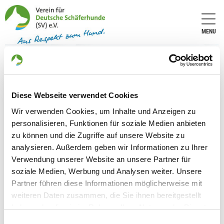
MENU
OG - Hilden e.V.
Diese Webseite verwendet Cookies
Numero
Numero
Wir verwenden Cookies, um Inhalte und Anzeigen zu
LOI/SZ:
LOI/SZ:
personalisieren, Funktionen für soziale Medien anbieten
425
5
zu können und die Zugriffe auf unsere Website zu
analysieren. Außerdem geben wir Informationen zu Ihrer
Verwendung unserer Website an unsere Partner für
Informationen zur Ortsgruppe
soziale Medien, Werbung und Analysen weiter. Unsere
Hilden e.V.
Partner führen diese Informationen möglicherweise mit
Kontakt:
weiteren Daten zusammen, die Sie ihnen bereitgestellt
Dietmar Roßmann
haben oder die sie im Rahmen Ihrer Nutzung der Dienste
Mohnweg 2
gesammelt haben. Sie geben Einwilligung zu unseren
Einwilligungsauswahl