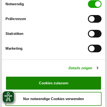
42697 Solingen
Cookies, wenn Sie unsere Webseite weiterhin nutzen.
Notwendig
Übungsplatz:
Elberfelder Str. 210
Präferenzen
40724 Hilden
Numero di telefono:
Statistiken
02103 242995
Marketing
Details zeigen
Cookies zulassen
Nur notwendige Cookies verwenden