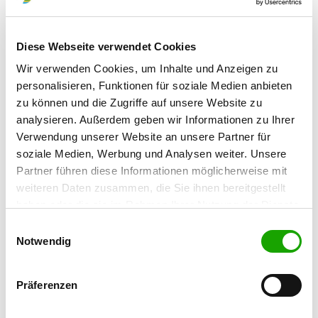
OG - Gelsenkirchen-Rotthausen
Dickmannsweg 1 B
Details
Diese Webseite verwendet Cookies
45884 Gelsenkirchen
Wir verwenden Cookies, um Inhalte und Anzeigen zu
personalisieren, Funktionen für soziale Medien anbieten
OG - Gladbeck
zu können und die Zugriffe auf unsere Website zu
Ellinghorsterstr. 132
analysieren. Außerdem geben wir Informationen zu Ihrer
Details
45964 Gladbeck
Verwendung unserer Website an unsere Partner für
soziale Medien, Werbung und Analysen weiter. Unsere
Partner führen diese Informationen möglicherweise mit
OG - Gladbeck-Brauck
weiteren Daten zusammen, die Sie ihnen bereitgestellt
Kösheide 78 a
Details
haben oder die sie im Rahmen Ihrer Nutzung der Dienste
45964 Gladbeck
gesammelt haben. Sie geben Einwilligung zu unseren
Einwilligungsauswahl
Cookies, wenn Sie unsere Webseite weiterhin nutzen.
Notwendig
OG - Gladbeck-Süd
Boystr. 140 a
Präferenzen
Details
45968 Gladbeck