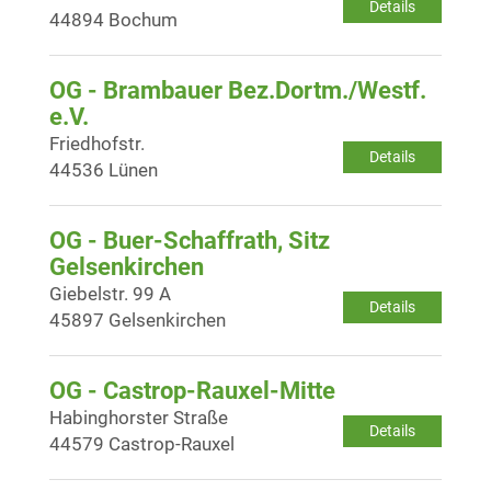
Details
44894 Bochum
OG - Brambauer Bez.Dortm./Westf.
e.V.
Friedhofstr.
Details
44536 Lünen
OG - Buer-Schaffrath, Sitz
Gelsenkirchen
Giebelstr. 99 A
Details
45897 Gelsenkirchen
OG - Castrop-Rauxel-Mitte
Habinghorster Straße
Details
44579 Castrop-Rauxel