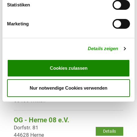
Statistiken
OG - Haltern e.V.
Auf dem Hassel
Details
45721 Haltern
Marketing
OG - Hattingen-Ruhr
Details zeigen
Beuler Höhe 1
Details
45525 Hattingen
Cookies zulassen
OG - Herbede und Umgebung 1947
e.V.
Nur notwendige Cookies verwenden
Kattenjagd 23
Details
58456 Witten
OG - Herne 08 e.V.
Dorfstr. 81
Details
44628 Herne