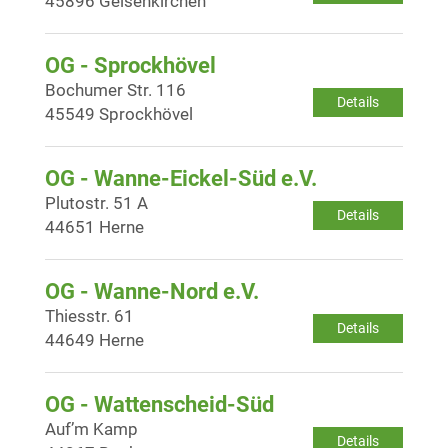
45896 Gelsenkirchen
OG - Sprockhövel
Bochumer Str. 116
Details
45549 Sprockhövel
OG - Wanne-Eickel-Süd e.V.
Plutostr. 51 A
Details
44651 Herne
OG - Wanne-Nord e.V.
Thiesstr. 61
Details
44649 Herne
OG - Wattenscheid-Süd
Auf’m Kamp
Details