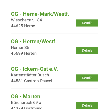
OG - Herne-Mark/Westf.
Wiescherstr. 184
Details
44625 Herne
OG - Herten/Westf.
Herner Str.
Details
45699 Herten
OG - Ickern-Ost e.V.
Kattenstädter Busch
Details
44581 Castrop-Rauxel
OG - Marten
Bärenbruch 69 a
Details
44379 Dortmund