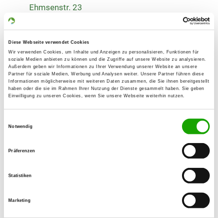
Ehmsenstr. 23
45889 Gelsenkirchen
Übungsplatz:
Diese Webseite verwendet Cookies
Dickmannsweg 1 B
Wir verwenden Cookies, um Inhalte und Anzeigen zu personalisieren, Funktionen für
45884 Gelsenkirchen
soziale Medien anbieten zu können und die Zugriffe auf unsere Website zu analysieren.
Außerdem geben wir Informationen zu Ihrer Verwendung unserer Website an unsere
Numero di telefono:
Partner für soziale Medien, Werbung und Analysen weiter. Unsere Partner führen diese
Informationen möglicherweise mit weiteren Daten zusammen, die Sie ihnen bereitgestellt
0201 504454
haben oder die sie im Rahmen Ihrer Nutzung der Dienste gesammelt haben. Sie geben
Einwilligung zu unseren Cookies, wenn Sie unsere Webseite weiterhin nutzen.
Handy:
0172 2956121
Einwilligungsauswahl
Notwendig
E-Mail:
Wolfgangbvb@outlook.com
Präferenzen
Angebot:
Statistiken
Schutzdienst
Marketing
Übungszeiten im Sommer: