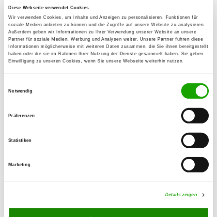
45356 Essen
Diese Webseite verwendet Cookies
Wir verwenden Cookies, um Inhalte und Anzeigen zu personalisieren, Funktionen für
Übungsplatz:
soziale Medien anbieten zu können und die Zugriffe auf unsere Website zu analysieren.
Am Gleis Dreieck
Außerdem geben wir Informationen zu Ihrer Verwendung unserer Website an unsere
Partner für soziale Medien, Werbung und Analysen weiter. Unsere Partner führen diese
45329 Essen
Informationen möglicherweise mit weiteren Daten zusammen, die Sie ihnen bereitgestellt
haben oder die sie im Rahmen Ihrer Nutzung der Dienste gesammelt haben. Sie geben
E-Mail:
Einwilligung zu unseren Cookies, wenn Sie unsere Webseite weiterhin nutzen.
talkowsky66@web.de
Einwilligungsauswahl
Angebot:
Notwendig
Faehrte, Unterordnung, Schutzdienst,
RallyObedience
Präferenzen
Übungszeiten im Sommer:
Statistiken
Montag
16:00 h - 20:00 h
Marketing
Donnerstag
16:00 h - 20:00 h
Samstag
14:00 h - 20:00 h
Details zeigen
Übungszeiten im Winter: