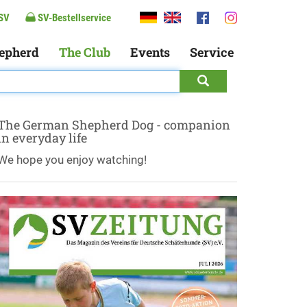
SV
SV-Bestellservice
epherd
The Club
Events
Service
The German Shepherd Dog - companion
in everyday life
We hope you enjoy watching!