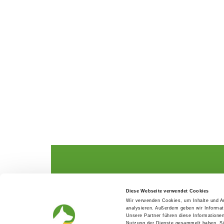
The German Shepherd
The Club
Diese Webseite verwendet Cookies
Everything about the breed
Structur
Wir verwenden Cookies, um Inhalte und An
Breeding and upbringing
SV magazine
analysieren. Außerdem geben wir Informat
Activ with dog
Local groups
Unsere Partner führen diese Informatione
Helper and saviour
Youth
Nutzung der Dienste gesammelt haben. Sie