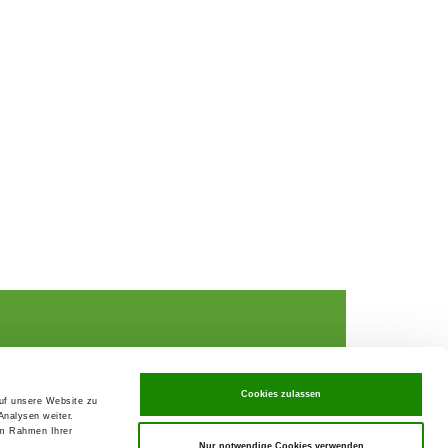
Cookies zulassen
auf unsere Website zu
Analysen weiter.
rochures,
im Rahmen Ihrer
Nur notwendige Cookies verwenden