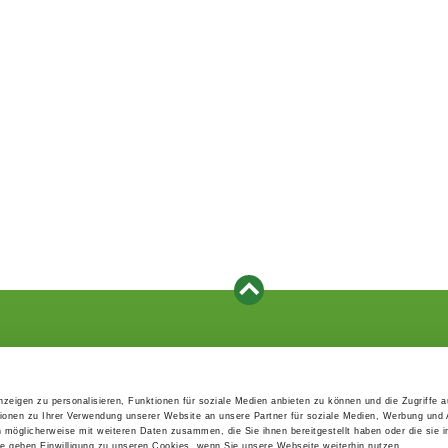
Events
Service
Association's main events
Become a member
zeigen zu personalisieren, Funktionen für soziale Medien anbieten zu können und die Zugriffe 
Supra-regional events VDH/FCI
Paymentsystem
ionen zu Ihrer Verwendung unserer Website an unsere Partner für soziale Medien, Werbung und 
Events calender
Forms, information b
n möglicherweise mit weiteren Daten zusammen, die Sie ihnen bereitgestellt haben oder die sie 
directories
 geben Einwilligung zu unseren Cookies, wenn Sie unsere Webseite weiterhin nutzen.