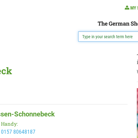
MY 
The German Sh
eck
Essen-Schonnebeck
Handy:
0157 80648187