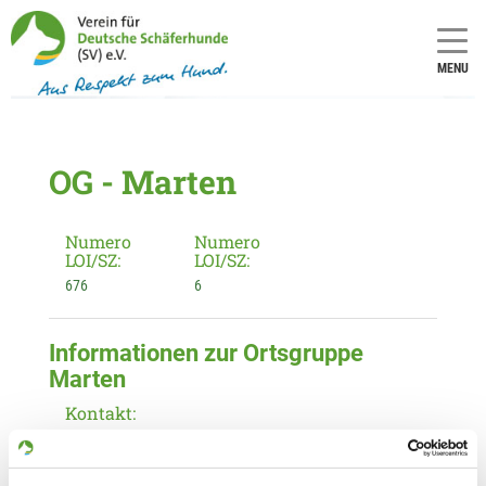
MENU
OG - Marten
Numero
Numero
LOI/SZ:
LOI/SZ:
676
6
Informationen zur Ortsgruppe
Marten
Kontakt:
Marvin-Rene Ortelt
Werkloh 17