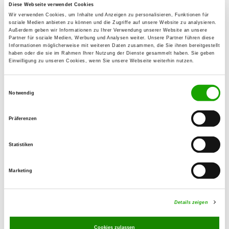
44357 Dortmund
Diese Webseite verwendet Cookies
Wir verwenden Cookies, um Inhalte und Anzeigen zu personalisieren, Funktionen für
Übungsplatz:
soziale Medien anbieten zu können und die Zugriffe auf unsere Website zu analysieren.
Außerdem geben wir Informationen zu Ihrer Verwendung unserer Website an unsere
Bärenbruch 69 a
Partner für soziale Medien, Werbung und Analysen weiter. Unsere Partner führen diese
44379 Dortmund
Informationen möglicherweise mit weiteren Daten zusammen, die Sie ihnen bereitgestellt
haben oder die sie im Rahmen Ihrer Nutzung der Dienste gesammelt haben. Sie geben
Handy:
Einwilligung zu unseren Cookies, wenn Sie unsere Webseite weiterhin nutzen.
015788291592
Einwilligungsauswahl
Notwendig
E-Mail:
m.heegaar@gmail.com
Präferenzen
Übungszeiten im Sommer:
Statistiken
Dienstag
16:00 h - 20:00 h
Marketing
Donnerstag
16:00 h - 20:00 h
Samstag
16:00 h - 20:00 h
Details zeigen
Übungszeiten im Winter:
Cookies zulassen