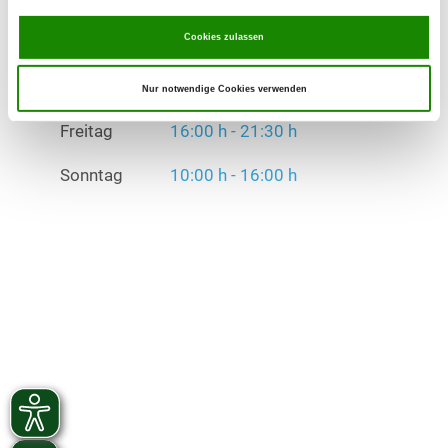
Sonntag
10:00 h - 16:00 h
Cookies zulassen
Übungszeiten im Winter:
Mittwoch
16:00 h - 21:30 h
Nur notwendige Cookies verwenden
Freitag
16:00 h - 21:30 h
Sonntag
10:00 h - 16:00 h