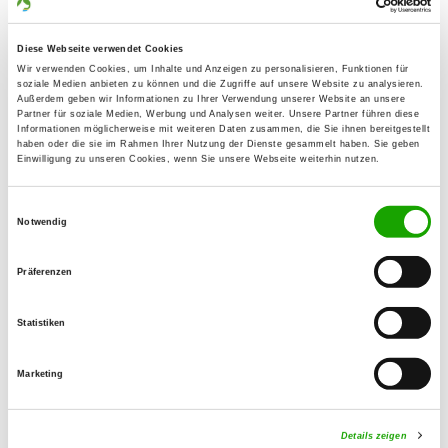
44892 Bochum
Übungsplatz:
Diese Webseite verwendet Cookies
Werner Str. 134
Wir verwenden Cookies, um Inhalte und Anzeigen zu personalisieren, Funktionen für
soziale Medien anbieten zu können und die Zugriffe auf unsere Website zu analysieren.
44894 Bochum
Außerdem geben wir Informationen zu Ihrer Verwendung unserer Website an unsere
Partner für soziale Medien, Werbung und Analysen weiter. Unsere Partner führen diese
Handy:
Informationen möglicherweise mit weiteren Daten zusammen, die Sie ihnen bereitgestellt
0152 26437960
haben oder die sie im Rahmen Ihrer Nutzung der Dienste gesammelt haben. Sie geben
Einwilligung zu unseren Cookies, wenn Sie unsere Webseite weiterhin nutzen.
E-Mail:
Einwilligungsauswahl
og-bochum-werne@t-online.de
Notwendig
Angebot:
Präferenzen
Erziehungskurse, Unterordnung,
Schutzdienst, Rettungshunde
Statistiken
Übungszeiten im Sommer:
Marketing
Mittwoch
16:00 h - 21:30 h
Freitag
16:00 h - 21:30 h
Details zeigen