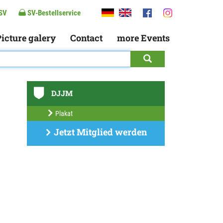
SV
SV-Bestellservice
icture galery
Contact
more Events
DJJM
Plakat
Jetzt Mitglied werden