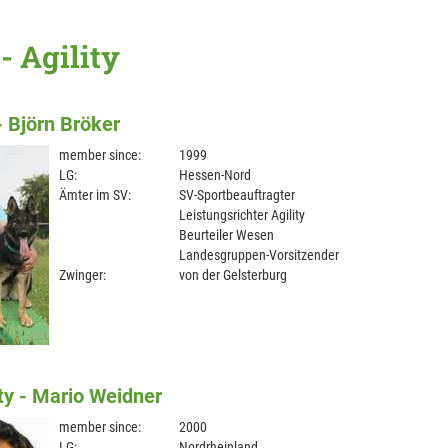
- Agility
- Björn Bröker
member since:
1999
LG:
Hessen-Nord
Ämter im SV:
SV-Sportbeauftragter
Leistungsrichter Agility
Beurteiler Wesen
Landesgruppen-Vorsitzender
Zwinger:
von der Gelsterburg
ity - Mario Weidner
member since:
2000
LG:
Nordrheinland