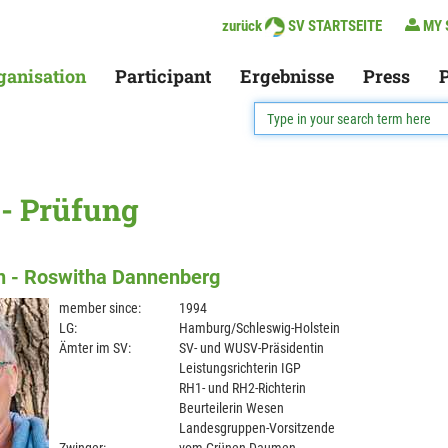
zurück
SV STARTSEITE
MY 
ganisation
Participant
Ergebnisse
Press
P
 - Prüfung
in - Roswitha Dannenberg
member since:
1994
LG:
Hamburg/Schleswig-Holstein
Ämter im SV:
SV- und WUSV-Präsidentin
Leistungsrichterin IGP
RH1- und RH2-Richterin
Beurteilerin Wesen
Landesgruppen-Vorsitzende