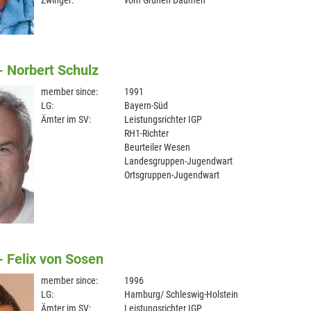
Zwinger:
vom Grünen Daumen
- Norbert Schulz
member since:
1991
LG:
Bayern-Süd
Ämter im SV:
Leistungsrichter IGP
RH1-Richter
Beurteiler Wesen
Landesgruppen-Jugendwart
Ortsgruppen-Jugendwart
- Felix von Sosen
member since:
1996
LG:
Hamburg/ Schleswig-Holstein
Ämter im SV:
Leistungsrichter IGP