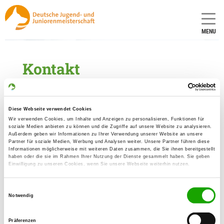
MENU
Kontakt
Durchführung
Diese Webseite verwendet Cookies
Gesamtleitung
Wir verwenden Cookies, um Inhalte und Anzeigen zu personalisieren, Funktionen für
soziale Medien anbieten zu können und die Zugriffe auf unsere Website zu analysieren.
Außerdem geben wir Informationen zu Ihrer Verwendung unserer Website an unsere
Ansprechpartner für gewerbliche
Partner für soziale Medien, Werbung und Analysen weiter. Unsere Partner führen diese
Aussteller
Informationen möglicherweise mit weiteren Daten zusammen, die Sie ihnen bereitgestellt
haben oder die sie im Rahmen Ihrer Nutzung der Dienste gesammelt haben. Sie geben
Einwilligung zu unseren Cookies, wenn Sie unsere Webseite weiterhin nutzen.
Ansprechpartner für eingehende
Meldungen
Einwilligungsauswahl
Notwendig
LG-Pressereferentin
Präferenzen