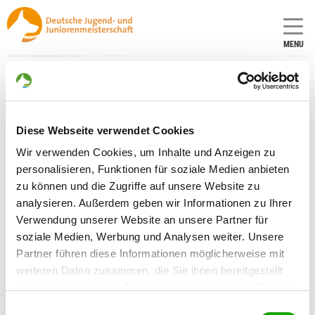
MENU
Unterkunft
Übernachten in Kamenz und Umgebung:
Diese Webseite verwendet Cookies
Eine Liste von Hotels, Gasthöfen, Pensionen etc finde
Sie
Wir verwenden Cookies, um Inhalte und Anzeigen zu
auf der Tourismusseite der Lessingstadt Kamenz
personalisieren, Funktionen für soziale Medien anbieten
https://www.kamenz.de/gastgeberverzeichnis.htm
unter:
zu können und die Zugriffe auf unsere Website zu
analysieren. Außerdem geben wir Informationen zu Ihrer
Verwendung unserer Website an unsere Partner für
Camping auf dem Veranstaltungsgelände:
soziale Medien, Werbung und Analysen weiter. Unsere
Partner führen diese Informationen möglicherweise mit
Nähere Infos auf der Homepage des
weiteren Daten zusammen, die Sie ihnen bereitgestellt
SV Einheit Kamenz e.V.
haben oder die sie im Rahmen Ihrer Nutzung der Dienste
www.sv-einheit-kamenz.de
gesammelt haben. Sie geben Einwilligung zu unseren
Einwilligungsauswahl
Anmeldungen bitte mittels bereitgestellter