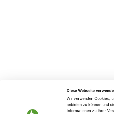
Diese Webseite verwende
Wir verwenden Cookies, um
anbieten zu können und di
Informationen zu Ihrer Ve
The German Shepherd
The Club