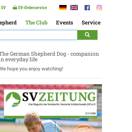
 SV
SV-Orderservice
epherd
The Club
Events
Service
The German Shepherd Dog - companion
in everyday life
We hope you enjoy watching!