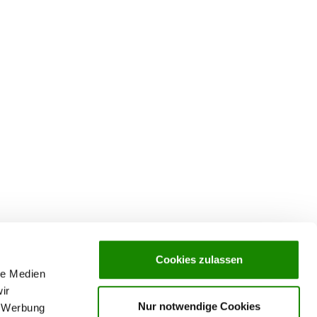
Cookies zulassen
le Medien
ir
Nur notwendige Cookies
, Werbung