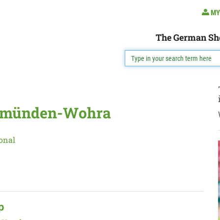
MY
The German Sh
 Gemünden-Wohra
onal
p