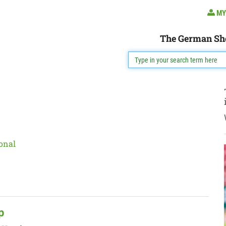
MY
The German Sh
onal
p