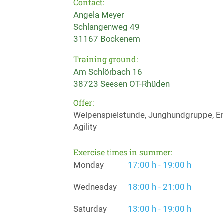
Contact:
Angela Meyer
Schlangenweg 49
31167 Bockenem
Training ground:
Am Schlörbach 16
38723 Seesen OT-Rhüden
Offer:
Welpenspielstunde, Junghundgruppe, Erz
Agility
Exercise times in summer:
Monday
17:00 h - 19:00 h
Wednesday
18:00 h - 21:00 h
Saturday
13:00 h - 19:00 h