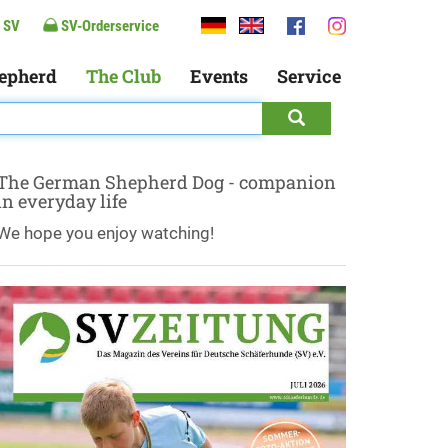
 SV
SV-Orderservice
epherd
The Club
Events
Service
The German Shepherd Dog - companion
in everyday life
We hope you enjoy watching!