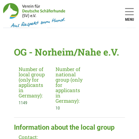
MENU
OG - Norheim/Nahe e.V.
Number of
Number of
local group
national
(only for
group (only
applicants
for
in
applicants
Germany):
in
Germany):
1149
10
Information about the local group
Contact: