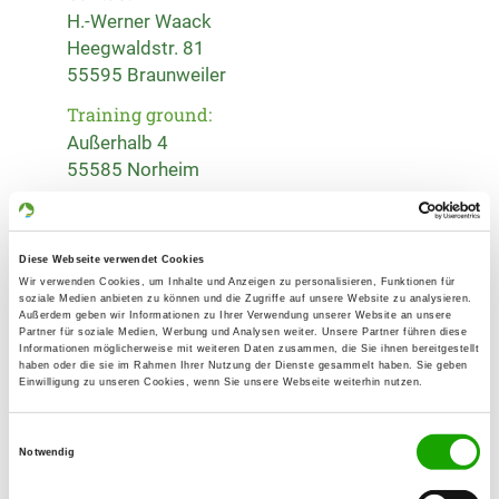
H.-Werner Waack
Heegwaldstr. 81
55595 Braunweiler
Training ground:
Außerhalb 4
55585 Norheim
Handy:
0178 4220866
Diese Webseite verwendet Cookies
E-Mail:
Wir verwenden Cookies, um Inhalte und Anzeigen zu personalisieren, Funktionen für
soziale Medien anbieten zu können und die Zugriffe auf unsere Website zu analysieren.
k.w.waack@gmx.de
Außerdem geben wir Informationen zu Ihrer Verwendung unserer Website an unsere
Partner für soziale Medien, Werbung und Analysen weiter. Unsere Partner führen diese
Homepage:
Informationen möglicherweise mit weiteren Daten zusammen, die Sie ihnen bereitgestellt
haben oder die sie im Rahmen Ihrer Nutzung der Dienste gesammelt haben. Sie geben
www.sv-og-norheim.de
Einwilligung zu unseren Cookies, wenn Sie unsere Webseite weiterhin nutzen.
Offer:
Einwilligungsauswahl
Faehrte, Unterordnung, Schutzdienst
Notwendig