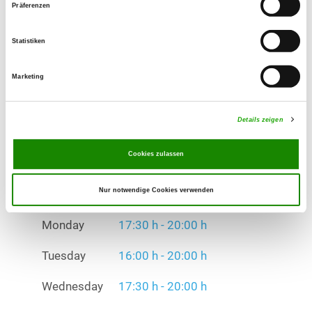
Exercise times in summer:
Präferenzen
Monday
17:30 h - 20:00 h
Statistiken
Tuesday
16:00 h - 20:00 h
Marketing
Wednesday
17:30 h - 20:00 h
Thursday
17:30 h - 20:00 h
Details zeigen
Friday
15:00 h - 21:00 h
Cookies zulassen
Sunday
08:00 h - 12:30 h
Nur notwendige Cookies verwenden
Exercise times in winter:
Monday
17:30 h - 20:00 h
Tuesday
16:00 h - 20:00 h
Wednesday
17:30 h - 20:00 h