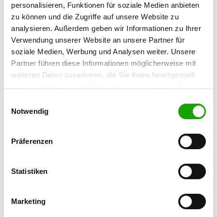
personalisieren, Funktionen für soziale Medien anbieten
Thomas Buschbacher
zu können und die Zugriffe auf unsere Website zu
Ausbacher Str. 3
analysieren. Außerdem geben wir Informationen zu Ihrer
36269 Philippsthal
Verwendung unserer Website an unsere Partner für
Training ground:
soziale Medien, Werbung und Analysen weiter. Unsere
Gleimenhainer Straße
Partner führen diese Informationen möglicherweise mit
35279 Neustadt
weiteren Daten zusammen, die Sie ihnen bereitgestellt
haben oder die sie im Rahmen Ihrer Nutzung der Dienste
E-Mail:
gesammelt haben. Sie geben Einwilligung zu unseren
hubby68.TB@gmail.com
Einwilligungsauswahl
Cookies, wenn Sie unsere Webseite weiterhin nutzen.
Notwendig
Offer:
Faehrte, Unterordnung, Schutzdienst
Präferenzen
Exercise times in summer:
Wednesday
16:30 h - 19:00 h
Statistiken
Saturday
from 16:00 h
Marketing
Sunday
from 11:00 h