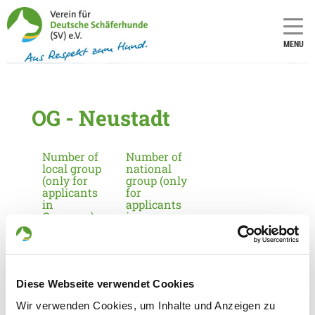
MENU
OG - Neustadt
Number of
Number of
local group
national
(only for
group (only
applicants
for
in
applicants
Germany):
in
Germany):
1029
9
Diese Webseite verwendet Cookies
Information about the local group
Wir verwenden Cookies, um Inhalte und Anzeigen zu
Contact: