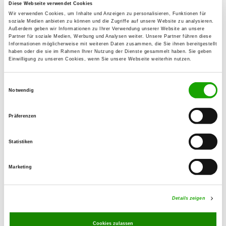
Diese Webseite verwendet Cookies
Contact:
Wir verwenden Cookies, um Inhalte und Anzeigen zu personalisieren, Funktionen für
soziale Medien anbieten zu können und die Zugriffe auf unsere Website zu analysieren.
Karin Mittag
Außerdem geben wir Informationen zu Ihrer Verwendung unserer Website an unsere
Dorfstr. 5
Partner für soziale Medien, Werbung und Analysen weiter. Unsere Partner führen diese
Informationen möglicherweise mit weiteren Daten zusammen, die Sie ihnen bereitgestellt
79232 March
haben oder die sie im Rahmen Ihrer Nutzung der Dienste gesammelt haben. Sie geben
Einwilligung zu unseren Cookies, wenn Sie unsere Webseite weiterhin nutzen.
Training ground:
Im Grünle
Einwilligungsauswahl
Notwendig
79232 March
E-Mail:
Präferenzen
karin.mittag@getraenke-mittag.de
Offer:
Statistiken
Faehrte, Unterordnung, Schutzdienst
Marketing
Exercise times in summer:
Tuesday
18:00 h - 20:00 h
Details zeigen
Sunday
09:00 h - 12:00 h
Cookies zulassen