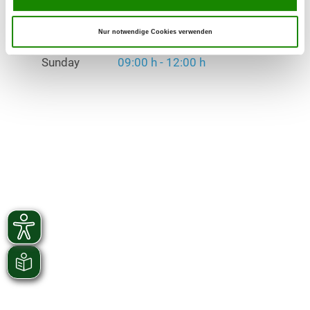
Exercise times in winter:
Tuesday
18:00 h - 20:00 h
Nur notwendige Cookies verwenden
Sunday
09:00 h - 12:00 h