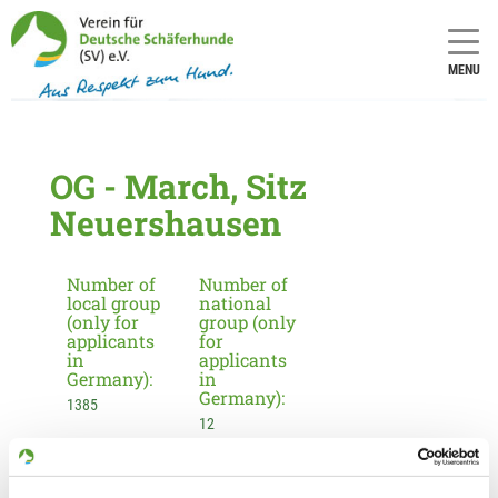
MENU
OG - March, Sitz
Neuershausen
Number of
Number of
local group
national
(only for
group (only
applicants
for
in
applicants
Germany):
in
Germany):
1385
12
Information about the local group