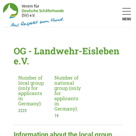
MENU
OG - Landwehr-Eisleben
e.V.
Number of
Number of
local group
national
(only for
group (only
applicants
for
in
applicants
Germany):
in
Germany):
2223
19
Information about the local group