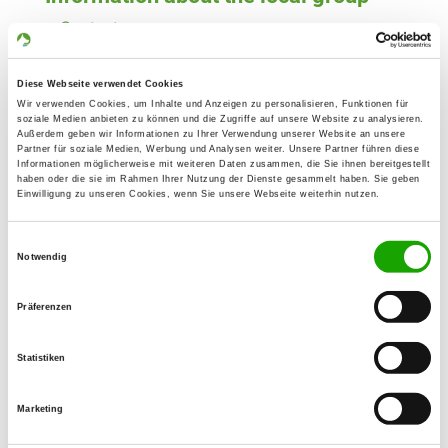
Contact:
Holger Gebauer
Rammtorstr. 28
Diese Webseite verwendet Cookies
06295 Eisleben
Wir verwenden Cookies, um Inhalte und Anzeigen zu personalisieren, Funktionen für
soziale Medien anbieten zu können und die Zugriffe auf unsere Website zu analysieren.
Training ground:
Außerdem geben wir Informationen zu Ihrer Verwendung unserer Website an unsere
Partner für soziale Medien, Werbung und Analysen weiter. Unsere Partner führen diese
Wiesenweg 4
Informationen möglicherweise mit weiteren Daten zusammen, die Sie ihnen bereitgestellt
haben oder die sie im Rahmen Ihrer Nutzung der Dienste gesammelt haben. Sie geben
06295 Lutherstadt-Eisleben
Einwilligung zu unseren Cookies, wenn Sie unsere Webseite weiterhin nutzen.
Handy:
0170 5411438
Einwilligungsauswahl
Notwendig
E-Mail:
hol.gebauer@googlemail.com
Präferenzen
Offer:
Statistiken
Faehrte, Unterordnung, Schutzdienst
Marketing
Exercise times in summer: