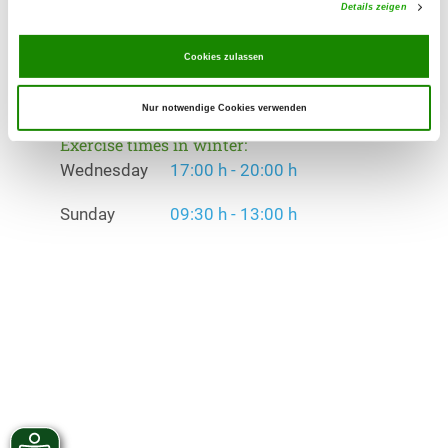
Details zeigen
Exercise times in summer:
Wednesday
17:00 h - 20:00 h
Cookies zulassen
Sunday
09:30 h - 13:00 h
Nur notwendige Cookies verwenden
Exercise times in winter:
Wednesday
17:00 h - 20:00 h
Sunday
09:30 h - 13:00 h