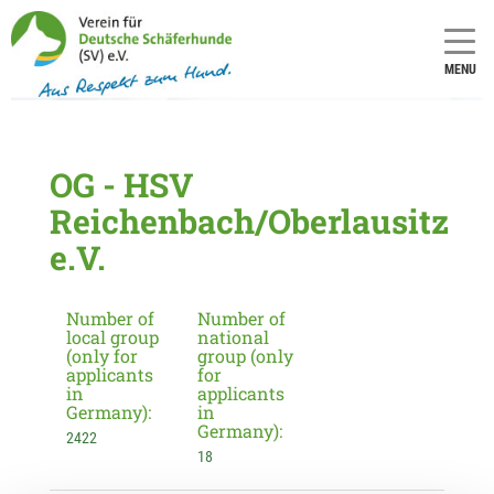
MENU
OG - HSV
Reichenbach/Oberlausitz
e.V.
Number of
Number of
local group
national
(only for
group (only
applicants
for
in
applicants
Germany):
in
Germany):
2422
18