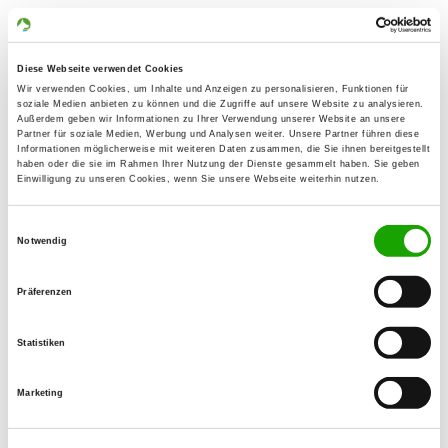
Information about the local group
Contact:
Diese Webseite verwendet Cookies
Christian Kutsche
Wir verwenden Cookies, um Inhalte und Anzeigen zu personalisieren, Funktionen für
soziale Medien anbieten zu können und die Zugriffe auf unsere Website zu analysieren.
Niederhof 15
Außerdem geben wir Informationen zu Ihrer Verwendung unserer Website an unsere
02894 Reichenbach
Partner für soziale Medien, Werbung und Analysen weiter. Unsere Partner führen diese
Informationen möglicherweise mit weiteren Daten zusammen, die Sie ihnen bereitgestellt
Training ground:
haben oder die sie im Rahmen Ihrer Nutzung der Dienste gesammelt haben. Sie geben
Einwilligung zu unseren Cookies, wenn Sie unsere Webseite weiterhin nutzen.
Nieskyer Str. 31
02894 Reichenbach
Einwilligungsauswahl
Notwendig
E-Mail:
antjekutsche@gmx.de
Präferenzen
Homepage:
www.hundesport-reichenbach.de/
Statistiken
Offer:
Marketing
Welpenspielstunde, Junghundgruppe,
Faehrte, Unterordnung, Schutzdienst