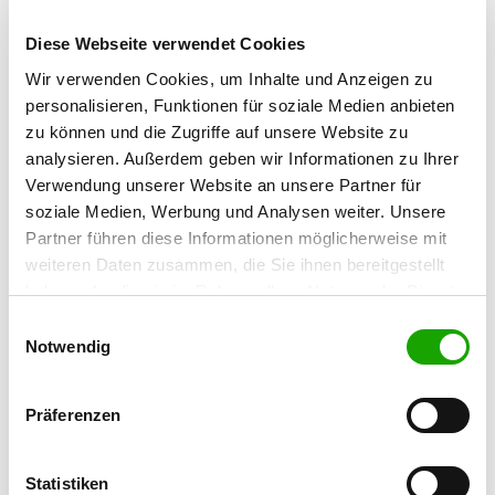
Contact:
Diese Webseite verwendet Cookies
Ivan Golob
Wir verwenden Cookies, um Inhalte und Anzeigen zu
Am Eisick 10 A
personalisieren, Funktionen für soziale Medien anbieten
63549 Ronneburg
zu können und die Zugriffe auf unsere Website zu
Training ground:
analysieren. Außerdem geben wir Informationen zu Ihrer
Hanauer Landstraße 24
Verwendung unserer Website an unsere Partner für
63594 Hasselroth-Neuenhaßlau
soziale Medien, Werbung und Analysen weiter. Unsere
E-Mail:
Partner führen diese Informationen möglicherweise mit
weiteren Daten zusammen, die Sie ihnen bereitgestellt
Ivangolob@web.de
haben oder die sie im Rahmen Ihrer Nutzung der Dienste
Offer:
gesammelt haben. Sie geben Einwilligung zu unseren
Einwilligungsauswahl
Faehrte, Unterordnung, Schutzdienst,
Cookies, wenn Sie unsere Webseite weiterhin nutzen.
Notwendig
Ringtraining samstags ab 14:30 h von April
bis September und nach Absprache
Präferenzen
Exercise times in summer:
Monday
18:00 h - 22:00 h
Statistiken