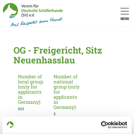
MENU
OG - Freigericht, Sitz
Neuenhasslau
Number of
Number of
local group
national
(only for
group (only
applicants
for
in
applicants
Germany):
in
Germany):
869
8
Information about the local group