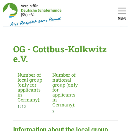
MENU
OG - Cottbus-Kolkwitz
e.V.
Number of
Number of
local group
national
(only for
group (only
applicants
for
in
applicants
Germany):
in
Germany):
1910
2
Information about the local group