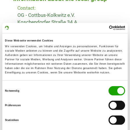
Contact:
OG - Cottbus-Kolkwitz e.V.
Koschendorfer Straße 34 A
03099 Kolkwitz
Training ground:
Diese Webseite verwendet Cookies
Koschendorfer Straße 34 A
Wir verwenden Cookies, um Inhalte und Anzeigen zu personalisieren, Funktionen für
soziale Medien anbieten zu können und die Zugriffe auf unsere Website zu analysieren.
03099 Kolkwitz
Außerdem geben wir Informationen zu Ihrer Verwendung unserer Website an unsere
Partner für soziale Medien, Werbung und Analysen weiter. Unsere Partner führen diese
E-Mail:
Informationen möglicherweise mit weiteren Daten zusammen, die Sie ihnen bereitgestellt
haben oder die sie im Rahmen Ihrer Nutzung der Dienste gesammelt haben. Sie geben
koselmuehledalmatiner@gmx.de
Einwilligung zu unseren Cookies, wenn Sie unsere Webseite weiterhin nutzen.
Homepage:
Einwilligungsauswahl
www.Hundesportverein-Kolkwitz.com
Notwendig
Offer:
Präferenzen
Welpenspielstunde, Junghundgruppe,
Agility, Rettungshunde
Statistiken