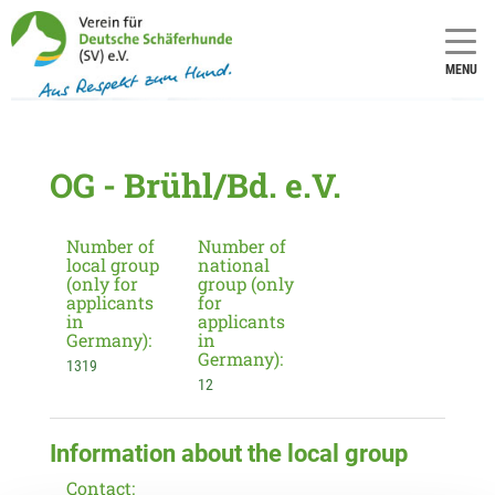
MENU
OG - Brühl/Bd. e.V.
Number of
Number of
local group
national
(only for
group (only
applicants
for
in
applicants
Germany):
in
Germany):
1319
12
Information about the local group
Contact: