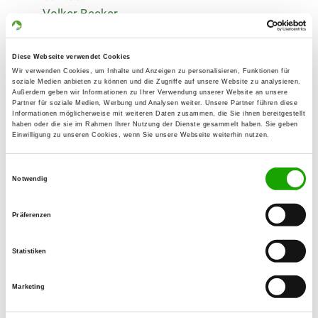
Volker Becker
Viktoriastr. 23
69126 Heidelberg
Diese Webseite verwendet Cookies
Training ground:
Wir verwenden Cookies, um Inhalte und Anzeigen zu personalisieren, Funktionen für
soziale Medien anbieten zu können und die Zugriffe auf unsere Website zu analysieren.
Ketscher Str. 44
Außerdem geben wir Informationen zu Ihrer Verwendung unserer Website an unsere
Partner für soziale Medien, Werbung und Analysen weiter. Unsere Partner führen diese
68782 Brühl
Informationen möglicherweise mit weiteren Daten zusammen, die Sie ihnen bereitgestellt
haben oder die sie im Rahmen Ihrer Nutzung der Dienste gesammelt haben. Sie geben
Handy:
Einwilligung zu unseren Cookies, wenn Sie unsere Webseite weiterhin nutzen.
0171 4198007
Einwilligungsauswahl
E-Mail:
Notwendig
volkerbecker1@web.de
Präferenzen
Offer:
Welpenspielstunde, Unterordnung,
Statistiken
Schutzdienst
Marketing
Exercise times in summer:
Monday
18:30 h - 19:30 h