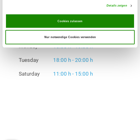
Details zeigen
Tuesday
18:00 h - 20:00 h
Cookies zulassen
Saturday
11:00 h - 15:00 h
Exercise times in winter:
Nur notwendige Cookies verwenden
Monday
18:30 h - 19:30 h
Tuesday
18:00 h - 20:00 h
Saturday
11:00 h - 15:00 h